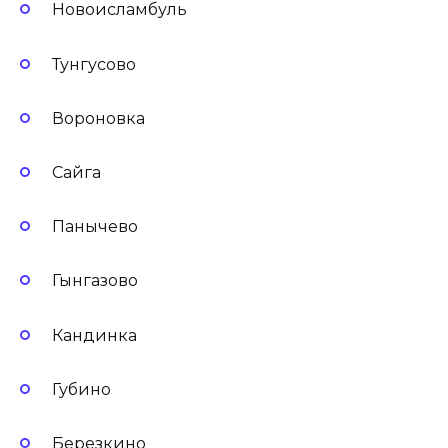
Новоисламбуль
Тунгусово
Вороновка
Сайга
Панычево
Гынгазово
Кандинка
Губино
Березкино