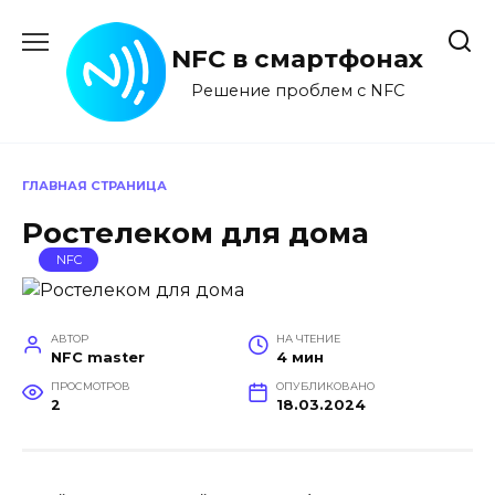
Перейти
к
NFC в смартфонах
содержанию
Решение проблем с NFC
ГЛАВНАЯ СТРАНИЦА
Ростелеком для дома
NFC
АВТОР
НА ЧТЕНИЕ
NFC master
4 мин
ПРОСМОТРОВ
ОПУБЛИКОВАНО
2
18.03.2024