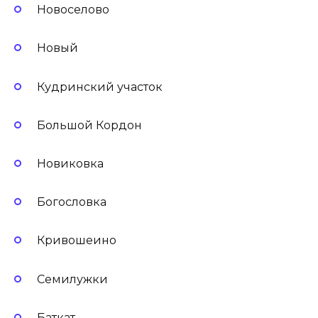
Новоселово
Новый
Кудринский участок
Большой Кордон
Новиковка
Богословка
Кривошеино
Семилужки
Баткат