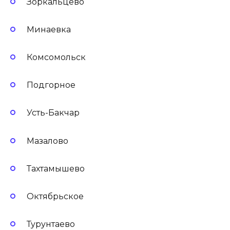
Зоркальцево
Минаевка
Комсомольск
Подгорное
Усть-Бакчар
Мазалово
Тахтамышево
Октябрьское
Турунтаево