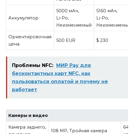
5000 мАч,
5160 мАч,
Аккумулятор
Li-Po,
Li-Po,
Неизменяемый
Неизменяемый
Ориентировочная
500 EUR
$ 230
цена
Проблемы NFC:
МИР Pay для
бесконтактных карт NFC, как
пользоваться оплатой и почему не
работает
Камеры и видео
Камера заднего,
64 M
108 MP, Тройная камера