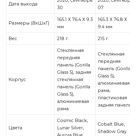
2020, Сентябрь
2020, Сентябрь
Дата выхода
30
07
165.1 Х 76.4 Х 9.3
165.3 Х 76.8 Х
Размеры (ВxШxГ)
мм
9.4 мм
Вес
218 г.
215 г.
Стеклянная
Стеклянная
передняя
передняя
панель (Gorilla
панель (Gorilla
Glass 5), задняя
Glass 5),
Корпус
стеклянная
алюминиевая
панель (Gorilla
рама,
Glass 5),
пластиковая
алюминиевая
задняя панель
рама
Cosmic Black,
Cobalt Blue,
Цвета
Lunar Silver,
Shadow Gray
Aurora Blue