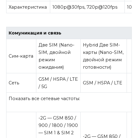
Характеристика
1080p@30fps, 720p@120fps
108
Комуникация и связь
Две SIM (Nano-
Hybrid Две SIM-
SIM, двойной
карты (Nano-SIM,
Сим-карта
режим
двойной режим
ожидания)
готовности)
GSM / HSPA / LTE
Сеть
GSM / HSPA / LTE
/ 5G
Показать все сетевые частоты:
-2G
— GSM 850 /
900 / 1800 / 1900
— SIM 1 & SIM 2
-2G
— GSM 850 /