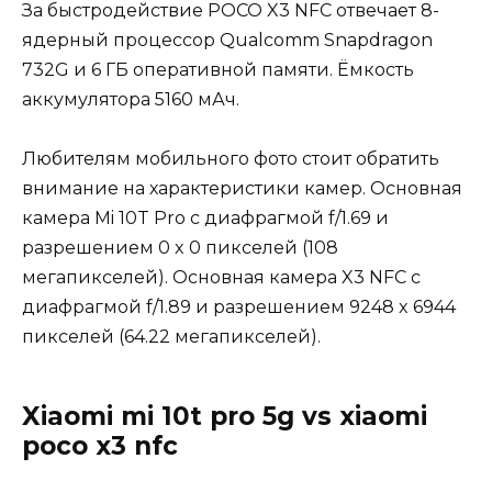
За быстродействие POCO X3 NFC отвечает 8-
ядерный процессор Qualcomm Snapdragon
732G и 6 ГБ оперативной памяти. Ёмкость
аккумулятора 5160 мАч.
Любителям мобильного фото стоит обратить
внимание на характеристики камер. Основная
камера Mi 10T Pro с диафрагмой f/1.69 и
разрешением 0 x 0 пикселей (108
мегапикселей). Основная камера X3 NFC с
диафрагмой f/1.89 и разрешением 9248 x 6944
пикселей (64.22 мегапикселей).
Xiaomi mi 10t pro 5g vs xiaomi
poco x3 nfc