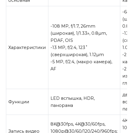
основная
кам
-64 M
(широ
-108 MP, f/1.7, 26mm
0.8µ
(широкая), 1/1.33», 0.8µm,
-13 M
PDAF, OIS
(све
Характеристики
-13 MP, f/2.4, 123˚
1.0
(сверхширокая), 1.12µm
-2 MP
-5 MP, f/2.4, (макро камера),
каме
AF
-2 MP
изм
глуб
дво
LED вспышка, HDR,
Функции
вспы
панорама
пан
4K@3
8K@30fps, 4K@30/60fps,
1080
Запись видео
1080p@30/60/120/240/960fps;