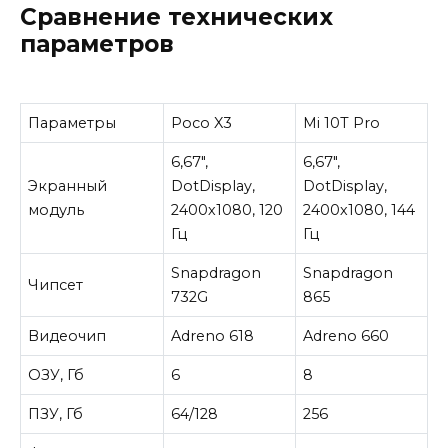
Сравнение технических
параметров
Параметры
Poco X3
Mi 10T Pro
6,67″,
6,67″,
Экранный
DotDisplay,
DotDisplay,
модуль
2400х1080, 120
2400х1080, 144
Гц
Гц
Snapdragon
Snapdragon
Чипсет
732G
865
Видеочип
Adreno 618
Adreno 660
ОЗУ, Гб
6
8
ПЗУ, Гб
64/128
256