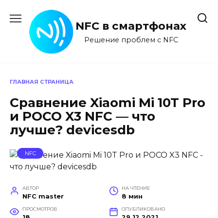
Перейти
к
NFC в смартфонах
содержанию
Решение проблем с NFC
ГЛАВНАЯ СТРАНИЦА
Сравнение Xiaomi Mi 10T Pro
и POCO X3 NFC — что
лучше? devicesdb
NFC
АВТОР
НА ЧТЕНИЕ
NFC master
8 мин
ПРОСМОТРОВ
ОПУБЛИКОВАНО
18
29.12.2021