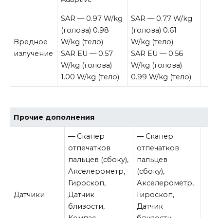
SAR — 0.97 W/kg
SAR — 0.77 W/kg
(голова) 0.98
(голова) 0.61
Вредное
W/kg (тело)
W/kg (тело)
излучение
SAR EU — 0.57
SAR EU — 0.56
W/kg (голова)
W/kg (голова)
1.00 W/kg (тело)
0.99 W/kg (тело)
Прочие дополнения
— Сканер
— Сканер
отпечатков
отпечатков
пальцев (сбоку),
пальцев
Акселерометр,
(сбоку),
Гироскоп,
Акселерометр,
Датчики
Датчик
Гироскоп,
близости,
Датчик
Компас,
близости,