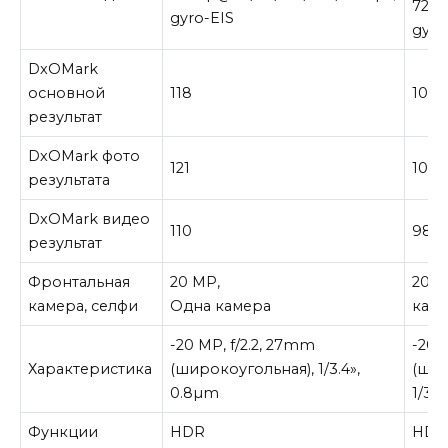
720
gyro-EIS
gyro
DxOMark
основной
118
103
результат
DxOMark фото
121
107
результата
DxOMark видео
110
98
результат
Фронтальная
20 MP,
20 
камера, селфи
Одна камера
кам
-20 MP, f/2.2, 27mm
-20 M
Характеристика
(широкоугольная), 1/3.4»,
(шир
0.8µm
1/3.
Функции
HDR
HDR