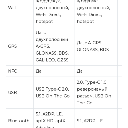
a/b/g/n/ac/6,
a/b/g/n/ac,
Wi-Fi
двухполосный,
двухполосный,
Wi-Fi Direct,
Wi-Fi Direct,
hotspot
hotspot
Да, с
двухполосный
Да, с A-GPS,
GPS
A-GPS,
GLONASS, BDS
GLONASS, BDS,
GALILEO, QZSS
NFC
Да
Да
2.0, Type-C 1.0
USB Type-C 2.0,
реверсивный
USB
USB On-The-Go
разъем, USB On-
The-Go
5.1, A2DP, LE,
Bluetooth
aptX HD, aptX
5.1, A2DP, LE
Adaptive