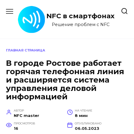
Перейти
к
NFC в смартфонах
содержанию
Решение проблем с NFC
ГЛАВНАЯ СТРАНИЦА
В городе Ростове работает
горячая телефонная линия
и расширяется система
управления деловой
информацией
АВТОР
НА ЧТЕНИЕ
NFC master
8 мин
ПРОСМОТРОВ
ОПУБЛИКОВАНО
16
06.05.2023