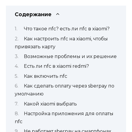
Содержание
Что такое nfc? есть ли nfc в xiaomi?
Как настроить nfc на xiaomi, чтобы
привязать карту
Возможные проблемы и их решение
Есть ли nfc в xiaomi redmi?
Как включить nfc
Как сделать оплату через sberpay по
умолчанию
Какой xiaomi выбрать
Настройка приложения для оплаты
nfc
Не работает sberpay на смартфонах