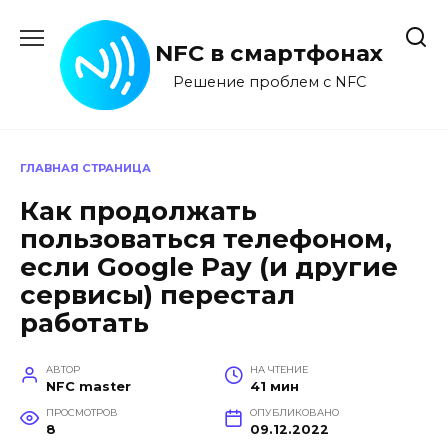
Перейти
к
NFC в смартфонах
содержанию
Решение проблем с NFC
ГЛАВНАЯ СТРАНИЦА
Как продолжать
пользоваться телефоном,
если Google Pay (и другие
сервисы) перестал
работать
АВТОР
НА ЧТЕНИЕ
NFC master
41 мин
ПРОСМОТРОВ
ОПУБЛИКОВАНО
8
09.12.2022