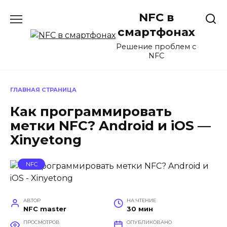
Перейти
NFC в
к
содержанию
смартфонах
Решение проблем с
NFC
ГЛАВНАЯ СТРАНИЦА
Как программировать
метки NFC? Android и iOS —
Xinyetong
NFC
АВТОР
НА ЧТЕНИЕ
NFC master
30 мин
ПРОСМОТРОВ
ОПУБЛИКОВАНО