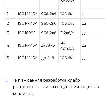
обмена
1
ISO14443A
96б-2кб
106кб/с
да
2
ISO14443A
96б-2кб
106кб/с
да
3
ISO18092
96б-2кб
212кб/с
да
до
4
ISO14443A
2/4/8кб
да
424кб/с
5
ISO14443A
до 4кб
106кб/с
да
Тип 1 – ранняя разработка, слабо
распространен из-за отсутствия защиты от
коллизий.