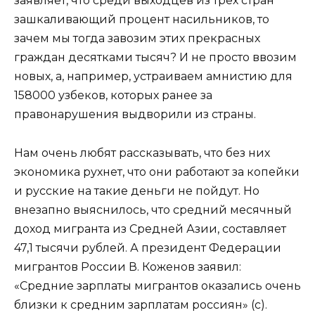
заявляет, что среди выходцев из трех стран
зашкаливающий процент насильников, то
зачем мы тогда завозим этих прекрасных
граждан десятками тысяч? И не просто ввозим
новых, а, например, устраиваем амнистию для
158000 узбеков, которых ранее за
правонарушения выдворили из страны.
Нам очень любят рассказывать, что без них
экономика рухнет, что они работают за копейки
и русские на такие деньги не пойдут. Но
внезапно выяснилось, что средний месячный
доход мигранта из Средней Азии,
составляет
47,1 тысячи рублей
. А президент Федерации
мигрантов России В. Коженов заявил:
«Средние зарплаты мигрантов оказались очень
близки к средним зарплатам россиян» (с).