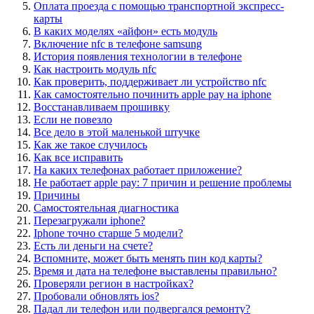
Оплата проезда с помощью транспортной экспресс-
карты
В каких моделях «айфон» есть модуль
Включение nfc в телефоне samsung
История появления технологии в телефоне
Как настроить модуль nfc
Как проверить, поддерживает ли устройство nfc
Как самостоятельно починить apple pay на iphone
Восстанавливаем прошивку
Если не повезло
Все дело в этой маленькой штучке
Как же такое случилось
Как все исправить
На каких телефонах работает приложение?
Не работает apple pay: 7 причин и решение проблемы
Причины
Самостоятельная диагностика
Перезагружали iphone?
Iphone точно старше 5 модели?
Есть ли деньги на счете?
Вспомните, может быть менять пин код карты?
Время и дата на телефоне выставлены правильно?
Проверяли регион в настройках?
Пробовали обновлять ios?
Падал ли телефон или подвергался ремонту?