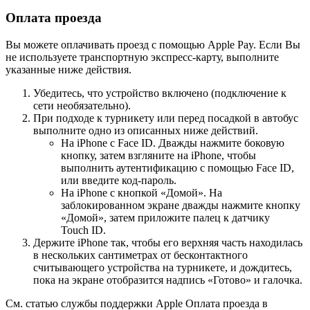
Оплата проезда
Вы можете оплачивать проезд с помощью Apple Pay. Если Вы
не используете транспортную экспресс-карту, выполните
указанные ниже действия.
Убедитесь, что устройство включено (подключение к
сети необязательно).
При подходе к турникету или перед посадкой в автобус
выполните одно из описанных ниже действий.
На iPhone c Face ID.
Дважды нажмите боковую
кнопку, затем взгляните на iPhone, чтобы
выполнить аутентификацию с помощью Face ID,
или введите код-пароль.
На iPhone с кнопкой «Домой».
На
заблокированном экране дважды нажмите кнопку
«Домой», затем приложите палец к датчику
Touch ID.
Держите iPhone так, чтобы его верхняя часть находилась
в нескольких сантиметрах от бесконтактного
считывающего устройства на турникете, и дождитесь,
пока на экране отобразится надпись «Готово» и галочка.
См. статью службы поддержки Apple
Оплата проезда в