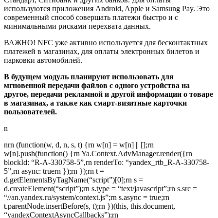
используются приложения Android, Apple и Samsung Pay. Это
современный способ совершать платежи быстро и с
минимальными рисками перехвата данных.
ВАЖНО! NFС уже активно используется для бесконтактных
платежей в магазинах, для оплаты электронных билетов и
парковки автомобилей.
В будущем модуль планируют использовать для
мгновенной передачи файлов с одного устройства на
другое, передачи рекламной и другой информации о товаре
в магазинах, а также как смарт-визитные карточки
пользователей.
n
nrn (function(w, d, n, s, t) {rn w[n] = w[n] || [];rn
w[n].push(function() {rn Ya.Context.AdvManager.render({rn
blockId: “R-A-330758-5”,rn renderTo: “yandex_rtb_R-A-330758-
5”,rn async: truern });rn });rn t =
d.getElementsByTagName(“script”)[0];rn s =
d.createElement(“script”);rn s.type = “text/javascript”;rn s.src =
“//an.yandex.ru/system/context.js”;rn s.async = true;rn
t.parentNode.insertBefore(s, t);rn })(this, this.document,
“yandexContextAsyncCallbacks”);rn