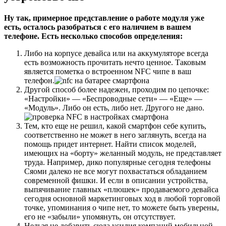
Ну так, примерное представление о работе модуля уже
есть, осталось разобраться с его наличием в вашем
телефоне. Есть несколько способов определения:
Либо на корпусе девайса или на аккумуляторе всегда
есть возможность прочитать нечто ценное. Таковым
является пометка о встроенном NFC чипе в ваш
телефон.
Другой способ более надежен, проходим по цепочке:
«Настройки» — «Беспроводные сети» — «Еще» —
«Модуль». Либо он есть, либо нет. Другого не дано.
Тем, кто еще не решил, какой смартфон себе купить,
соответственно не может в него заглянуть, всегда на
помощь придет интернет. Найти список моделей,
имеющих на «борту» желанный модуль, не представляет
труда. Например, дико популярные сегодня телефоны
Сяоми далеко не все могут похвастаться обладанием
современной фишки. И если в описании устройства,
выпячивание главных «плюшек» продаваемого девайса
сегодня основной маркетинговых ход в любой торговой
точке, упоминания о чипе нет, то можете быть уверены,
его не «забыли» упомянуть, он отсутствует.
Нельзя не добавить сюда усилия компаний мобильной