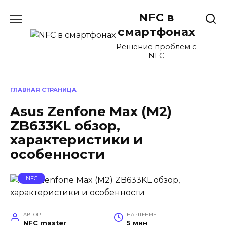
Перейти
NFC в
к
содержанию
смартфонах
Решение проблем с
NFC
ГЛАВНАЯ СТРАНИЦА
Asus Zenfone Max (M2)
ZB633KL обзор,
характеристики и
особенности
NFC
АВТОР
НА ЧТЕНИЕ
NFC master
5 мин