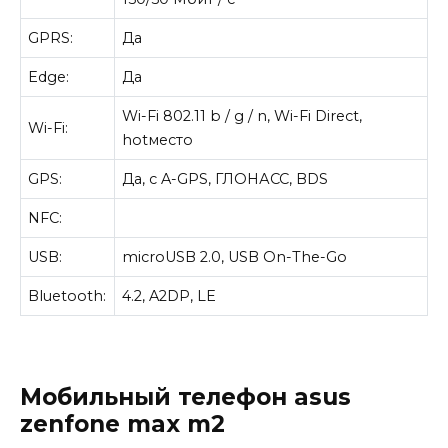
GPRS:
Да
Edge:
Да
Wi-Fi 802.11 b / g / n, Wi-Fi Direct,
Wi-Fi:
hotместо
GPS:
Да, с A-GPS, ГЛОНАСС, BDS
NFC:
USB:
microUSB 2.0, USB On-The-Go
Bluetooth:
4.2, A2DP, LE
Мобильный телефон asus
zenfone max m2