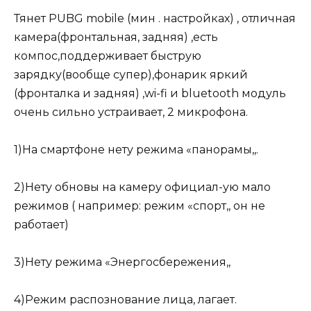
Тянет PUBG mobile (мин . настройках) , отличная
камера(фронтальная, задняя) ,есть
компос,поддерживает быструю
зарядку(вообще супер),фонарик яркий
(фронталка и задняя) ,wi-fi и bluetooth модуль
очень сильно устраивает, 2 микрофона.
1)На смартфоне нету режима «панорамы,,.
2)Нету обновы на камеру официал-ую мало
режимов ( например: режим «спорт,, он не
работает)
3)Нету режима «Энергосбережения,,
4)Режим распознование лица, лагает.