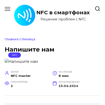
Перейти
к
NFC в смартфонах
содержанию
Решение проблем с NFC
ГЛАВНАЯ СТРАНИЦА
Напишите нам
NFC
АВТОР
НА ЧТЕНИЕ
NFC master
8 мин
ПРОСМОТРОВ
ОПУБЛИКОВАНО
2
23.04.2024