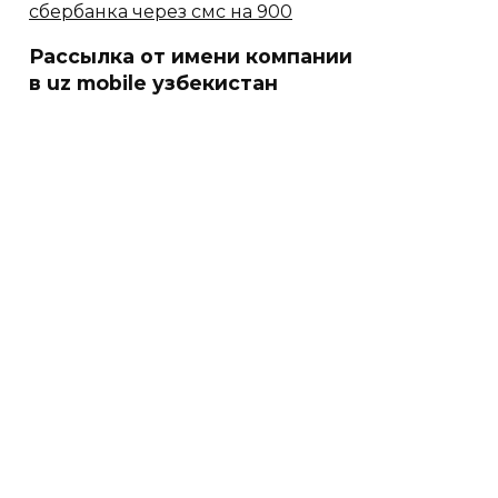
ля это условие не является обязательным, однако в отноше
Рассылка от имени компании
в uz mobile узбекистан