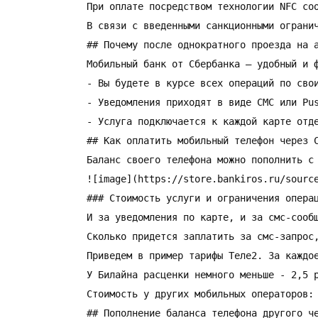
При оплате посредством технологии NFC со
В связи с введенными санкционными огранич
## Почему после однократного проезда на а
Мобильный банк от Сбербанка – удобный и 
- Вы будете в курсе всех операций по свои
- Уведомления приходят в виде СМС или Pus
- Услуга подключается к каждой карте отде
## Как оплатить мобильный телефон через С
Баланс своего телефона можно пополнить с
![image](https://store.bankiros.ru/source
### Стоимость услуги и ограничения операц
И за уведомления по карте, и за смс-сооб
Сколько придется заплатить за смс-запрос,
Приведем в пример тарифы Теле2. За каждо
У Билайна расценки немного меньше - 2,5 
Стоимость у других мобильных операторов:

## Пополнение баланса телефона другого че