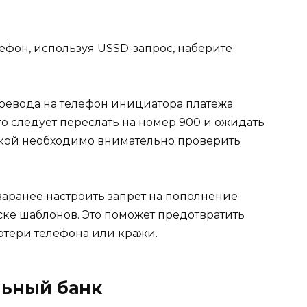
ефон, используя USSD-запрос, наберите
ревода на телефон инициатора платежа
го следует переслать на номер 900 и ожидать
кой необходимо внимательно проверить
заранее настроить запрет на пополнение
иске шаблонов. Это поможет предотвратить
отери телефона или кражи.
льный банк