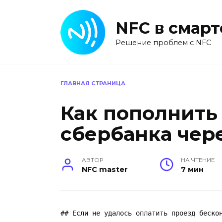
Перейти
к
NFC в смар
содержанию
Решение проблем с NFC
ГЛАВНАЯ СТРАНИЦА
Как пополнить
сбербанка чере
АВТОР
НА ЧТЕНИЕ
NFC master
7 мин
## Если не удалось оплатить проезд бескон