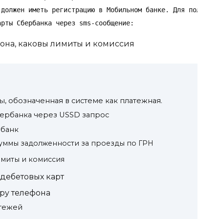
 должен иметь регистрацию в Мобильном банке. Для получате
арты Сбербанка через sms-сообщение:
фона, каковы лимиты и комиссия
ы, обозначенная в системе как платежная.
бербанка через USSD запрос
 банк
суммы задолженности за проезды по ГРН
имиты и комиссия
дебетовых карт
ру телефона
атежей