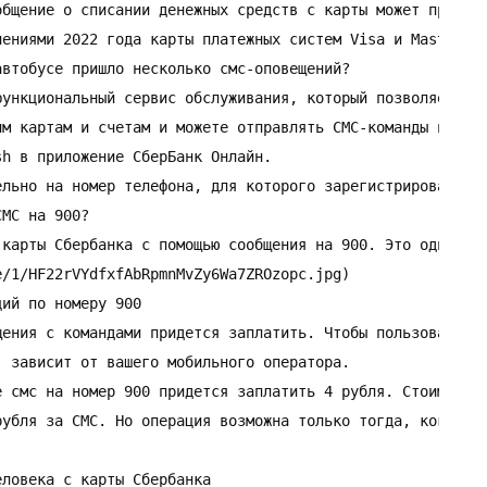
общение о списании денежных средств с карты может приходи
ениями 2022 года карты платежных систем Visa и Mastercar
втобусе пришло несколько смс-оповещений?

функциональный сервис обслуживания, который позволяет вып
м картам и счетам и можете отправлять СМС-команды на ном
h в приложение СберБанк Онлайн.

льно на номер телефона, для которого зарегистрирован дос
МС на 900?

 карты Сбербанка с помощью сообщения на 900. Это один из 
/1/HF22rVYdfxfAbRpmnMvZy6Wa7ZROzopc.jpg)

ий по номеру 900

щения с командами придется заплатить. Чтобы пользоваться 
 зависит от вашего мобильного оператора.

е смс на номер 900 придется заплатить 4 рубля. Стоимость 
рубля за СМС. Но операция возможна только тогда, когда аб
ловека с карты Сбербанка
