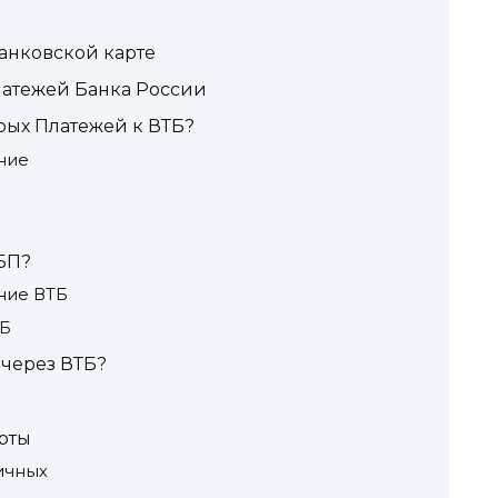
анковской карте
латежей Банка России
рых Платежей к ВТБ?
ние
БП?
ние ВТБ
ТБ
 через ВТБ?
рты
ичных