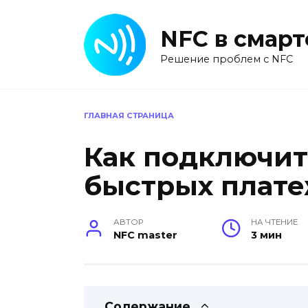
Перейти
к
NFC в смар
содержанию
Решение проблем с NFC
ГЛАВНАЯ СТРАНИЦА
Как подключит
быстрых плате
АВТОР
НА ЧТЕНИЕ
NFC master
3 мин
Содержание