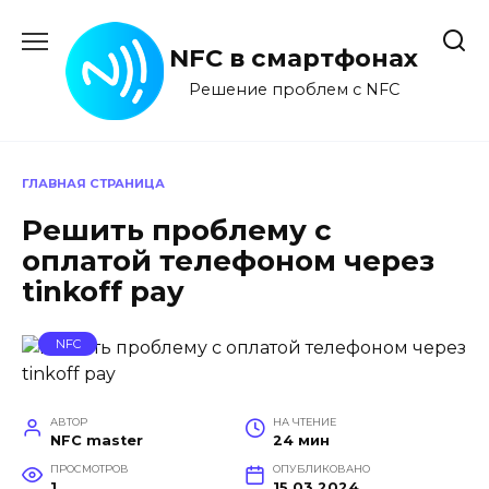
Перейти
к
NFC в смартфонах
содержанию
Решение проблем с NFC
ГЛАВНАЯ СТРАНИЦА
Решить проблему с
оплатой телефоном через
tinkoff pay
NFC
АВТОР
НА ЧТЕНИЕ
NFC master
24 мин
ПРОСМОТРОВ
ОПУБЛИКОВАНО
1
15.03.2024