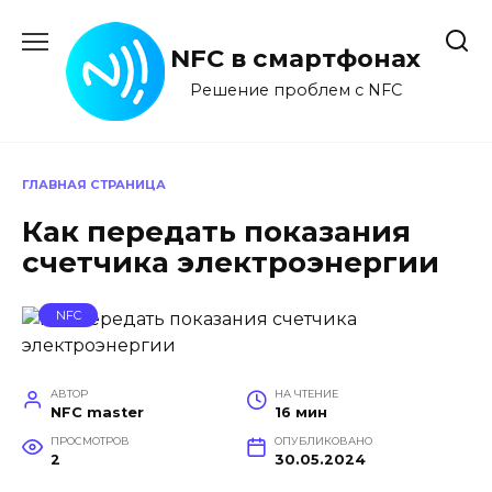
Перейти
к
NFC в смартфонах
содержанию
Решение проблем с NFC
ГЛАВНАЯ СТРАНИЦА
Как передать показания
счетчика электроэнергии
NFC
АВТОР
НА ЧТЕНИЕ
NFC master
16 мин
ПРОСМОТРОВ
ОПУБЛИКОВАНО
2
30.05.2024