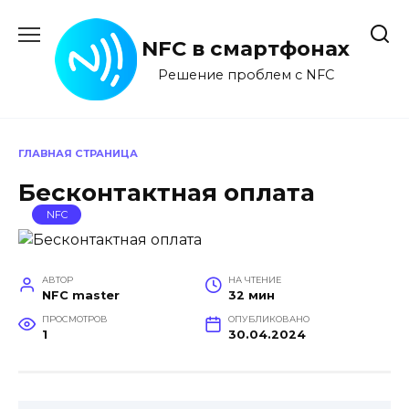
Перейти
к
NFC в смартфонах
содержанию
Решение проблем с NFC
ГЛАВНАЯ СТРАНИЦА
Бесконтактная оплата
NFC
АВТОР
НА ЧТЕНИЕ
NFC master
32 мин
ПРОСМОТРОВ
ОПУБЛИКОВАНО
1
30.04.2024