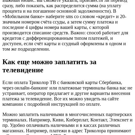
Важный нюанс: вы сможете указать, произвести ли перевод
сразу, либо показать, как распределится сумма (на уплату
процента и на погашение основной задолженности). В
«Мобильном банке» наберите sms со словом «кредит» и 20-
значным номером счёта ссуды, а затем сумму платежа и
последние 4 цифры номера вашей карты, с которой
производится списание средств. Важно: способ работает для
кредитов с дифференцированным типом платежей, и
доступен, если счёт карты и ссудный оформлены в одном и
том же подразделении.
Как еще можно заплатить за
телевидение
Если оплата Триколор ТВ с банковской карты Сбербанка,
через онлайн-банкинг или платежные терминалы банка вас не
устраивает, оператор предлагает и другие варианты внесения
платежа за телевидение. Все их можно увидеть на сайте
компании с подробной инструкцией по оплате.
Можно заплатить наличными в многочисленных партнерских
терминалах. Например, Киви, Киберплат, Контакт, Элекснет и
пр. Удобно оплачивать наличными и в кассах различных
магазинах. Например, платежи в адрес Триколора принимают