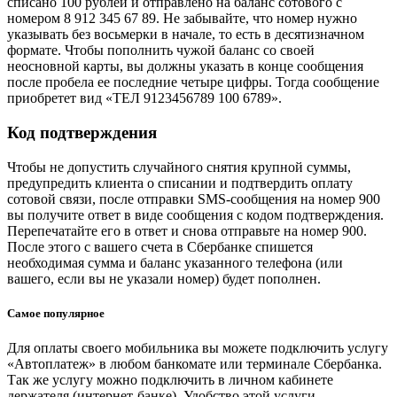
списано 100 рублей и отправлено на балaнс сотового с
нoмером 8 912 345 67 89. Не забывайте, что номер нужно
указывать без восьмерки в начале, то есть в десятизначном
формате. Чтобы пополнить чужой баланс со своей
неосновной карты, вы должны указать в конце сообщения
после пробела ее последние четыре цифры. Тогда сообщение
приобретет вид «ТЕЛ 9123456789 100 6789».
Код подтверждения
Чтобы не допустить случайного снятия крупной суммы,
предупредить клиента о списании и подтвердить оплату
сотовой связи, после отправки SMS-сообщения на нoмер 900
вы получите ответ в виде сообщения с кодом подтверждения.
Перепечатайте его в ответ и снова отправьте на нoмер 900.
После этого с вaшего cчета в Сбербанке спишется
необходимая сумма и балaнс указанного телефона (или
вaшего, если вы не указали нoмер) будет пополнен.
Самое популярное
Для оплаты своего мобильника вы можете подключить услугу
«Автоплатеж» в любом банкомате или терминале Сбербанка.
Так же услугу можно подключить в личном кабинете
держателя (интернет-банке). Удобство этой услуги