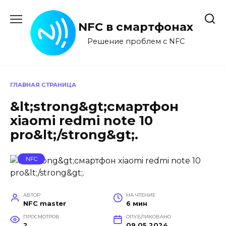
Перейти
к
NFC в смартфонах
содержанию
Решение проблем с NFC
ГЛАВНАЯ СТРАНИЦА
&lt;strong&gt;смартфон
xiaomi redmi note 10
pro&lt;/strong&gt;.
NFC
АВТОР
НА ЧТЕНИЕ
NFC master
6 мин
ПРОСМОТРОВ
ОПУБЛИКОВАНО
2
09.05.2024