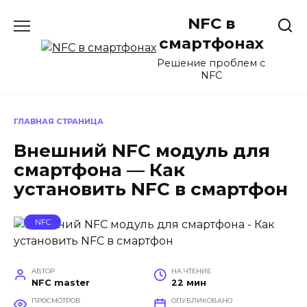
Перейти
NFC в
к
содержанию
смартфонах
Решение проблем с
NFC
ГЛАВНАЯ СТРАНИЦА
Внешний NFC модуль для
смартфона — Как
установить NFC в смартфон
NFC
АВТОР
НА ЧТЕНИЕ
NFC master
22 мин
ПРОСМОТРОВ
ОПУБЛИКОВАНО