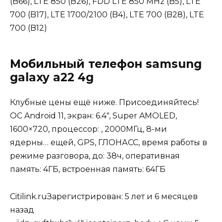
(B66), LTE 850 (B26), FDD LTE 850 MHz (B5), LTE
700 (B17), LTE 1700/2100 (B4), LTE 700 (B28), LTE
700 (B12)
Мобильный телефон samsung
galaxy a22 4g
Клубные цены ещё ниже. Присоединяйтесь
!
ОС Android 11, экран: 6.4″, Super AMOLED,
1600×720, процессор: , 2000МГц, 8-ми
ядерны
… еще
й, GPS, ГЛОНАСС, время работы в
режиме разговора, до: 38ч, оперативная
память: 4ГБ, встроенная память: 64ГБ
Citilink.ru
Зарегистрирован: 5 лет и 6 месяцев
назад