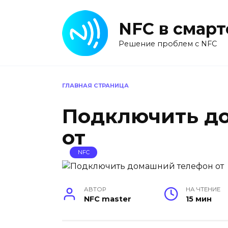
Перейти
к
NFC в смар
содержанию
Решение проблем с NFC
ГЛАВНАЯ СТРАНИЦА
Подключить д
от
NFC
АВТОР
НА ЧТЕНИЕ
NFC master
15 мин