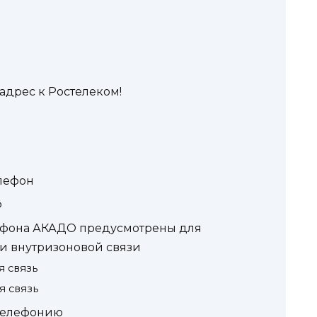
адрес к Ростелеком!
лефон
ф
ефона АКАДО предусмотрены для
и внутризоновой связи
 связь
 связь
-телефонию