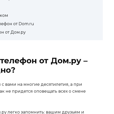
еком
ефон от Dom.ru
н от Дом.ру
елефон от Дом.ру –
дно?
с вами на многие десятилетия, а при
так не придется оповещать всех о смене
ру легко запомнить: вашим друзьям и