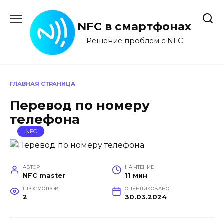
Перейти
к
NFC в смартфонах
содержанию
Решение проблем с NFC
ГЛАВНАЯ СТРАНИЦА
Перевод по номеру
телефона
NFC
АВТОР
НА ЧТЕНИЕ
NFC master
11 мин
ПРОСМОТРОВ
ОПУБЛИКОВАНО
2
30.03.2024