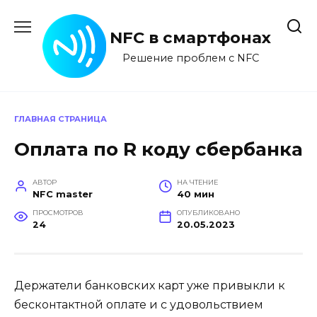
Перейти
к
NFC в смартфонах
содержанию
Решение проблем с NFC
ГЛАВНАЯ СТРАНИЦА
Оплата по R коду сбербанка
АВТОР
НА ЧТЕНИЕ
NFC master
40 мин
ПРОСМОТРОВ
ОПУБЛИКОВАНО
24
20.05.2023
Держатели банковских карт уже привыкли к
бесконтактной оплате и с удовольствием