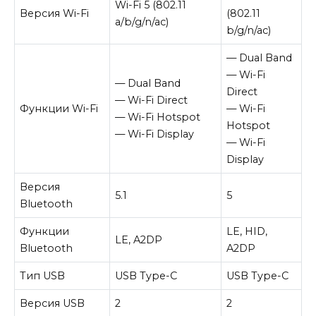
Wi-Fi 5 (802.11
Версия Wi-Fi
(802.11
a/b/g/n/ac)
b/g/n/ac)
— Dual Band
— Wi-Fi
— Dual Band
Direct
— Wi-Fi Direct
Функции Wi-Fi
— Wi-Fi
— Wi-Fi Hotspot
Hotspot
— Wi-Fi Display
— Wi-Fi
Display
Версия
5.1
5
Bluetooth
Функции
LE, HID,
LE, A2DP
Bluetooth
A2DP
Тип USB
USB Type-C
USB Type-C
Версия USB
2
2