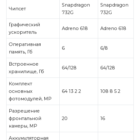
Snapdragon
Snapdragon
Чипсет
732G
732G
Графический
Adreno 618
Adreno 618
ускоритель
Оперативная
6
6/8
память, Гб
Встроенное
64/128
64/128
хранилище, Гб
Комплект
основных
64 13 2 2
108 8 5 2
фотомодулей, МР
Разрешение
фронтальной
20
16
камеры, МР
Аккумуляторная