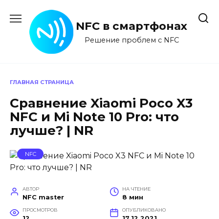
Перейти
к
NFC в смартфонах
содержанию
Решение проблем с NFC
ГЛАВНАЯ СТРАНИЦА
Сравнение Xiaomi Poco X3
NFC и Mi Note 10 Pro: что
лучше? | NR
NFC
АВТОР
НА ЧТЕНИЕ
NFC master
8 мин
ПРОСМОТРОВ
ОПУБЛИКОВАНО
12
17.12.2021