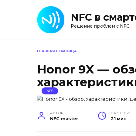
Перейти
к
NFC в смар
содержанию
Решение проблем с NFC
ГЛАВНАЯ СТРАНИЦА
Honor 9X — обз
характеристик
NFC
АВТОР
НА ЧТЕНИЕ
NFC master
21 мин