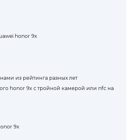
awei honor 9x
нами из рейтинга разных лет
го honor 9x с тройной камерой или nfc на
onor 9x