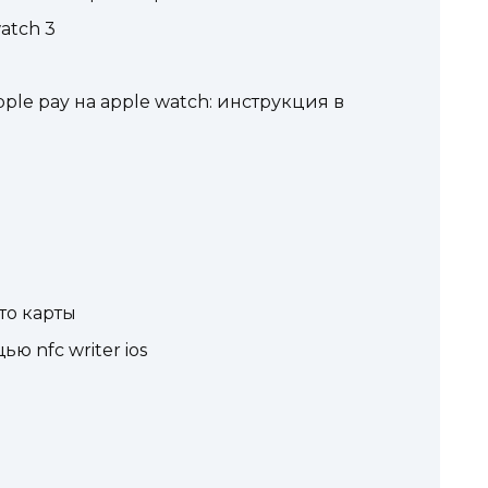
atch 3
ple pay на apple watch: инструкция в
то карты
 nfc writer ios