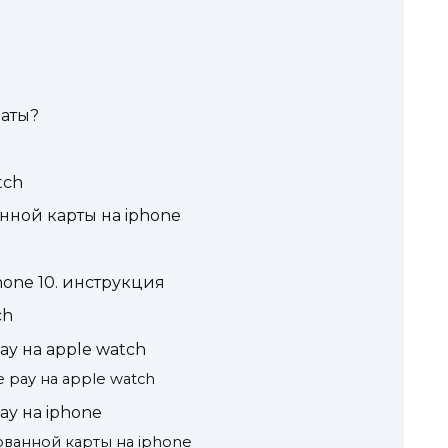
латы?
tch
нной карты на iphone
hone 10. инструкция
ch
ay на apple watch
 pay на apple watch
ay на iphone
ванной карты на iphone