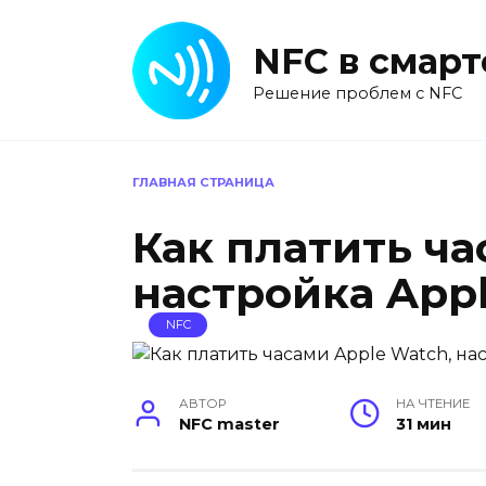
Перейти
к
NFC в смар
содержанию
Решение проблем с NFC
ГЛАВНАЯ СТРАНИЦА
Как платить ча
настройка Appl
NFC
АВТОР
НА ЧТЕНИЕ
NFC master
31 мин