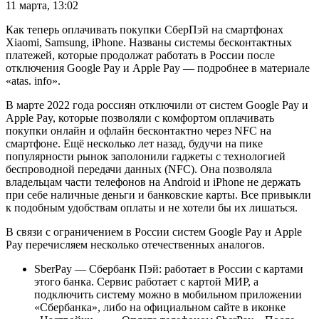
11 марта, 13:02
Как теперь оплачивать покупки СберПэй на смартфонах
Xiaomi, Samsung, iPhone. Названы системы бесконтактных
платежей, которые продолжат работать в России после
отключения Google Pay и Apple Pay — подробнее в материале
«atas. info».
В марте 2022 года россиян отключили от систем Google Pay и
Apple Pay, которые позволяли с комфортом оплачивать
покупки онлайн и офлайн бесконтактно через NFC на
смартфоне. Ещё несколько лет назад, будучи на пике
популярности рынок заполонили гаджеты с технологией
беспроводной передачи данных (NFC). Она позволяла
владельцам части телефонов на Android и iPhone не держать
при себе наличные деньги и банковские карты. Все привыкли
к подобным удобствам оплаты и не хотели бы их лишаться.
В связи с ограничением в России систем Google Pay и Apple
Pay перечисляем несколько отечественных аналогов.
SberPay — Сбербанк Пэй: работает в России с картами
этого банка. Сервис работает с картой МИР, а
подключить систему можно в мобильном приложении
«Сбербанка», либо на официальном сайте в иконке