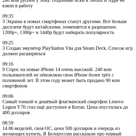
280 млн рублей у Sony. Подобные иски к Netflix и Appe не
взяли в работу
09:35
3 Экраны в новых смартфонах станут другими. Всё больше
дисплеев будут китайскими, поменяется и разрешение.
1200p+, 1300p+ и 1440p будут набирать популярность
09:25
3 Создан эмулятор PlayStation Vita для Steam Deck. Список игр
должен расширяться
09:16
9 Спрос на новые iPhone 14 очень высокий. 240 млн
пользователей не обновляли свои iPhone более трёх с
половиной лет. В этом году может быть продано 90 млн
смартфонов
09:06
Самый тонкий и дешёвый флагманский смартфон Lenovo
Legion Y70 стал ещё доступнее в Китае. Цена опустилась до
400 долларов
08:59
14 86 моделей, своя ОС, цена 500 долларов и очередь из
желающих купить. В Белоруссии рассказали про первый