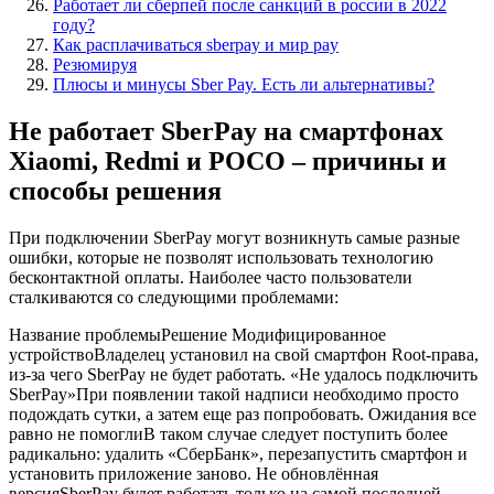
Работает ли сберпей после санкций в россии в 2022
году?
Как расплачиваться sberpay и мир pay
Резюмируя
Плюсы и минусы Sber Pay. Есть ли альтернативы?
Не работает SberPay на смартфонах
Xiaomi, Redmi и РОСО – причины и
способы решения
При подключении SberPay могут возникнуть самые разные
ошибки, которые не позволят использовать технологию
бесконтактной оплаты. Наиболее часто пользователи
сталкиваются со следующими проблемами:
Название проблемыРешение Модифицированное
устройствоВладелец установил на свой смартфон Root-права,
из-за чего SberPay не будет работать. «Не удалось подключить
SberPay»При появлении такой надписи необходимо просто
подождать сутки, а затем еще раз попробовать. Ожидания все
равно не помоглиВ таком случае следует поступить более
радикально: удалить «СберБанк», перезапустить смартфон и
установить приложение заново. Не обновлённая
версияSberPay будет работать только на самой последней