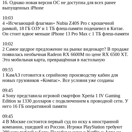
16. Однако новая версия ОС не доступна для всех ранее
выпущенных iPhone
10:03
4 «Исчезающий флагман» Nubia Z40S Pro с крошечной
рамкой, 18 ГБ ОЗУ и 1 ТБ флеш-памяти подешевел в Китае.
Он стоит вдвое меньше iPhone 13 Pro Max с 1 ТБ флеш-памяти
10:02
2 Самое щедрое предложение на рынке видеокарт? В продаже
появилась необычная Radeon RX 6600M по цене RX 6500 XT.
Это мобильная карта, превращённая в настольную
09:55
1 КамАЗ готовится к серийному производству кабин для
новых грузовиков «Компас». Все условия уже созданы
09:45
4 Sony представила игровой смартфон Xperia 1 IV Gaming
Edition за 1330 долларов c подключением к проводной сети. У
него 16 ГБ оперативной памяти
09:45
4 В Москве состоится первый суд по иску к иностранной
компании, ушедшей из России. Игроки PlayStation требуют