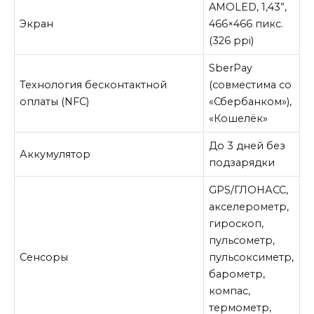
AMOLED, 1,43”,
Экран
466×466 пикс.
(326 ppi)
SberPay
Технология бесконтактной
(совместима со
оплаты (NFC)
«Сбербанком»),
«Кошелёк»
До 3 дней без
Аккумулятор
подзарядки
GPS/ГЛОНАСС,
акселерометр,
гироскоп,
пульсометр,
Сенсоры
пульсоксиметр,
барометр,
компас,
термометр,