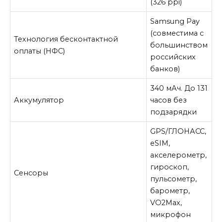
(326 ppi)
Samsung Pay
(совместима с
Технология бесконтактной
большинством
оплаты (НФС)
российских
банков)
340 мАч. До 131
Аккумулятор
часов без
подзарядки
GPS/ГЛОНАСС,
eSIM,
акселерометр,
гироскоп,
Сенсоры
пульсометр,
барометр,
VO2Max,
микрофон