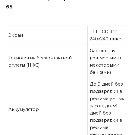
6S
TFT LCD, 1,2”,
Экран
240×240 пикс.
Garmin Pay
Технология бесконтактной
(совместима с
оплаты (НФС)
некоторыми
банками)
До 9 дней без
подзарядки в
режиме умных
часов, до 34
Аккумулятор
дней без
подзарядки в
режиме
«Экспедиция»