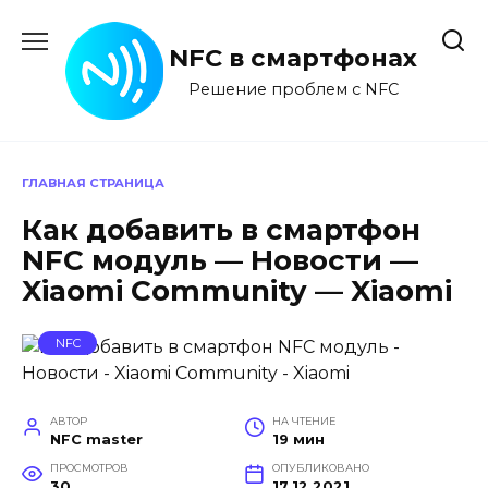
Перейти
к
NFC в смартфонах
содержанию
Решение проблем с NFC
ГЛАВНАЯ СТРАНИЦА
Как добавить в смартфон
NFC модуль — Новости —
Xiaomi Community — Xiaomi
NFC
АВТОР
НА ЧТЕНИЕ
NFC master
19 мин
ПРОСМОТРОВ
ОПУБЛИКОВАНО
30
17.12.2021