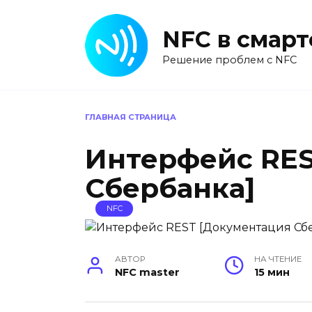
Перейти
к
NFC в смар
содержанию
Решение проблем с NFC
ГЛАВНАЯ СТРАНИЦА
Интерфейс RES
Сбербанка]
NFC
АВТОР
НА ЧТЕНИЕ
NFC master
15 мин