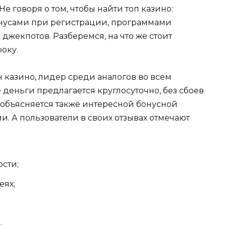
 говоря о том, чтобы найти топ казино:
онусами при регистрации, программами
жекпотов. Разберемся, на что же стоит
оку.
 казино, лидер среди аналогов во всем
е деньги предлагается круглосуточно, без сбоев
 объясняется также интересной бонусной
. А пользователи в своих отзывах отмечают
сти;
еях;
.