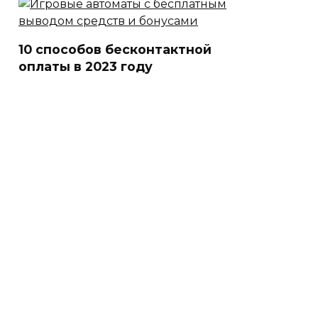
10 способов бесконтактной
оплаты в 2023 году