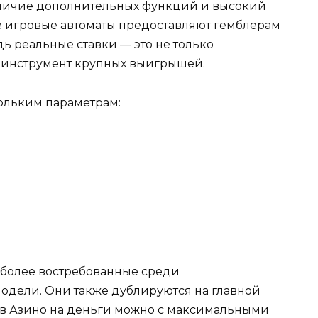
аличие дополнительных функций и высокий
ые игровые автоматы предоставляют гемблерам
дь реальные ставки — это не только
 инструмент крупных выигрышей.
кольким параметрам:
иболее востребованные среди
одели. Они также дублируются на главной
ь в Азино на деньги можно с максимальными