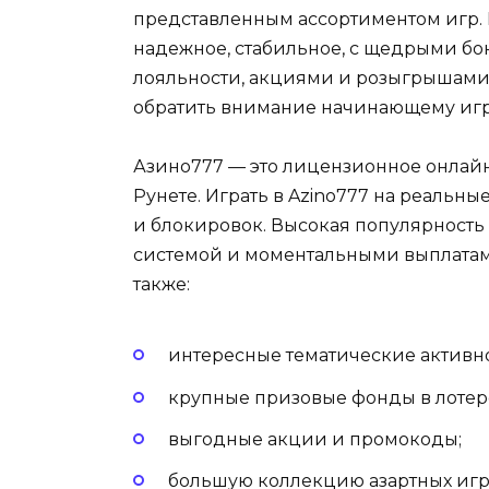
представленным ассортиментом игр. Не
надежное, стабильное, с щедрыми б
лояльности, акциями и розыгрышами д
обратить внимание начинающему игр
Азино777 — это лицензионное онлайн
Рунете. Играть в Azino777 на реальны
и блокировок. Высокая популярность
системой и моментальными выплатами
также:
интересные тематические активно
крупные призовые фонды в лотер
выгодные акции и промокоды;
большую коллекцию азартных игр