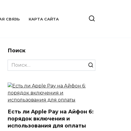
АЯ СВЯЗЬ
КАРТА САЙТА
Поиск
Search
for:
Есть ли Apple Pay на Айфон 6:
порядок включения и
использования для оплаты