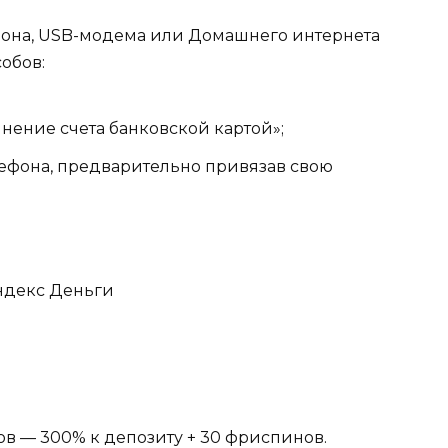
ефона, USB-модема или Домашнего интернета
обов:
лнение счета банковской картой»;
лефона, предварительно привязав свою
Яндекс Деньги
в — 300% к депозиту + 30 фриспинов.