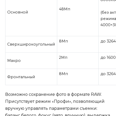
48Мп
Основной
(без ак
режима
4000×30
8Мп
до 3264
Сверхширокоугольный
2Мп
до 1600
Макро
8Мп
до 3264
Фронтальный
Возможно сохранение фото в формате RAW.
Присутствует режим «Профи», позволяющий
вручную управлять параметрами съемки:
баланс белого, фокус (авто, вручную), выдержка,