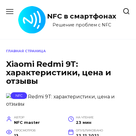
Перейти
к
NFC в смартфонах
содержанию
Решение проблем с NFC
ГЛАВНАЯ СТРАНИЦА
Xiaomi Redmi 9T:
характеристики, цена и
отзывы
NFC
АВТОР
НА ЧТЕНИЕ
NFC master
23 мин
ПРОСМОТРОВ
ОПУБЛИКОВАНО
13
22.12.2021