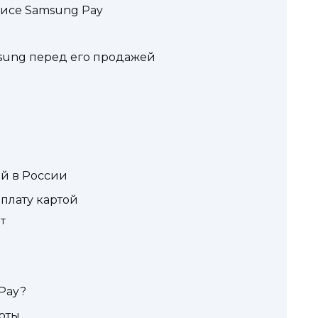
висе Samsung Pay
msung перед его продажей
й в России
оплату картой
т
Pay?
рты