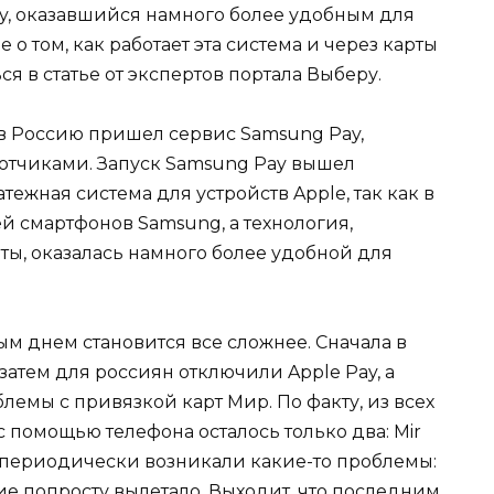
y, оказавшийся намного более удобным для
о том, как работает эта система и через карты
я в статье от экспертов портала Выберу.
 в Россию пришел сервис Samsung Pay,
тчиками. Запуск Samsung Pay вышел
ежная система для устройств Apple, так как в
й смартфонов Samsung, а технология,
ы, оказалась намного более удобной для
м днем становится все сложнее. Сначала в
 затем для россиян отключили Apple Pay, а
блемы с привязкой карт Мир. По факту, из всех
 помощью телефона осталось только два: Mir
 периодически возникали какие-то проблемы:
ние попросту вылетало. Выходит, что последним