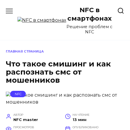
Перейти
NFC в
к
содержанию
смартфонах
Решение проблем с
NFC
ГЛАВНАЯ СТРАНИЦА
Что такое смишинг и как
распознать смс от
мошенников
NFC
АВТОР
НА ЧТЕНИЕ
NFC master
13 мин
ПРОСМОТРОВ
ОПУБЛИКОВАНО