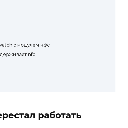
watch с модулем нфс
ддерживает nfc
ерестал работать