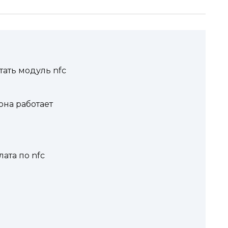
тать модуль nfc
 она работает
лата по nfc