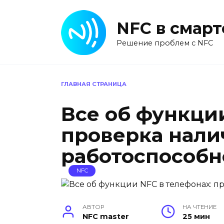
Перейти
к
NFC в смар
содержанию
Решение проблем с NFC
ГЛАВНАЯ СТРАНИЦА
Все об функции
проверка нали
работоспособн
NFC
АВТОР
НА ЧТЕНИЕ
NFC master
25 мин