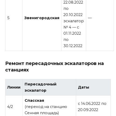
22.08.2022
по
20.10.2022
5
Звенигородская
—
эскалатор
№ 4 — с
01.11.2022
по
30.12.2022
Ремонт пересадочных эскалаторов на
станциях
Пересадочный
Линии
Даты
эскалатор
Спасская
с 14.06.2022 по
4/2
(переход на станцию
20.09.2022
Сенная площадь)