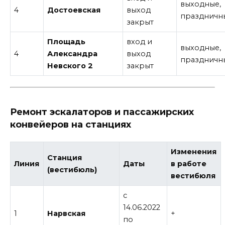
выходные,
4
Достоевская
выход
праздничн
закрыт
Площадь
вход и
выходные,
4
Александра
выход
праздничн
Невского 2
закрыт
Ремонт эскалаторов и пассажирских
конвейеров на станциях
Изменения
Станция
Линия
Даты
в работе
(вестибюль)
вестибюля
c
14.06.2022
1
Нарвская
+
по