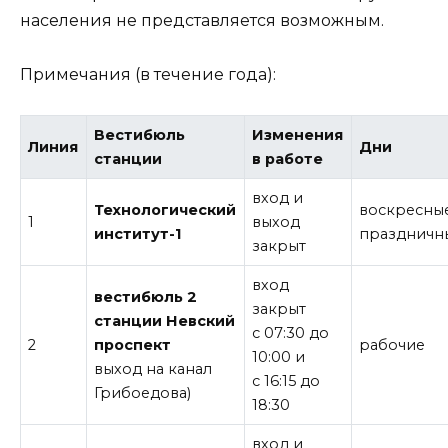
населения не представляется возможным.
Примечания (в течение года):
Вестибюль
Изменения
Линия
Дни
станции
в работе
вход и
Технологический
воскресные
1
выход
институт-1
праздничн
закрыт
вход
вестибюль 2
закрыт
станции Невский
с 07:30 до
2
проспект
рабочие
10:00 и
выход на канал
с 16:15 до
Грибоедова)
18:30
вход и