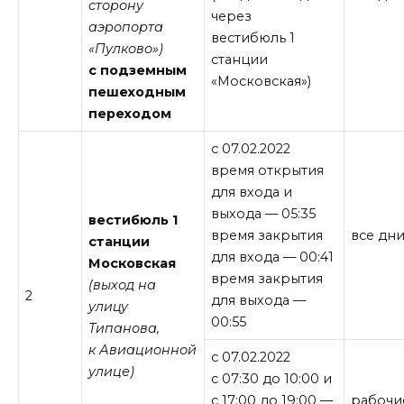
сторону
через
аэропорта
вестибюль 1
«Пулково»)
станции
с подземным
«Московская»)
пешеходным
переходом
с 07.02.2022
время открытия
для входа и
выхода — 05:35
вестибюль 1
время закрытия
все дн
станции
для входа — 00:41
Московская
время закрытия
(выход на
2
для выхода —
улицу
00:55
Типанова,
к Авиационной
с 07.02.2022
улице)
с 07:30 до 10:00 и
с 17:00 до 19:00 —
рабочи