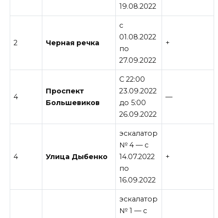
19.08.2022
c
01.08.2022
2
Черная речка
+
по
27.09.2022
С 22:00
Проспект
23.09.2022
4
—
Большевиков
до 5:00
26.09.2022
эскалатор
№ 4 — с
4
Улица Дыбенко
14.07.2022
+
по
16.09.2022
эскалатор
№ 1 — с