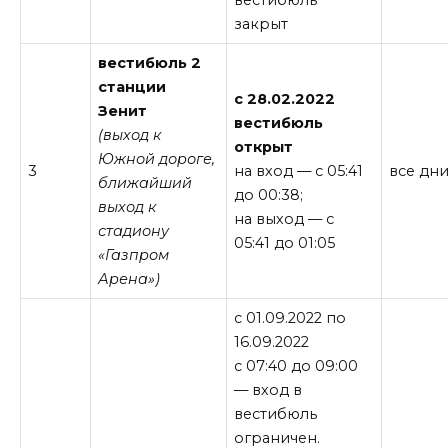
вестибюль
закрыт
вестибюль 2
станции
c 28.02.2022
Зенит
вестибюль
(выход к
открыт
Южной дороге,
3
на вход — с 05:41
все дн
ближайший
до 00:38;
выход к
на выход — с
стадиону
05:41 до 01:05
«Газпром
Арена»)
с 01.09.2022 по
16.09.2022
с 07:40 до 09:00
— вход в
вестибюль
ограничен.