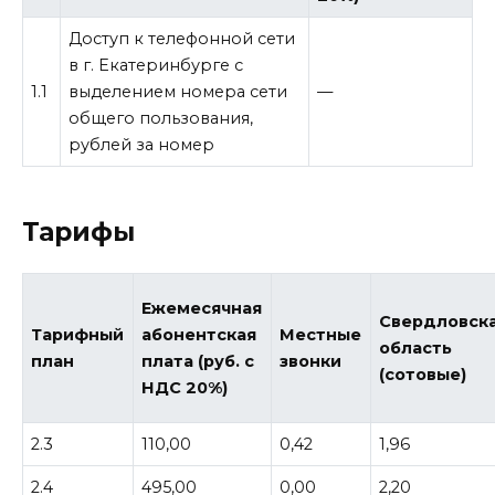
Доступ к телефонной сети
в г. Екатеринбурге с
1.1
выделением номера сети
—
общего пользования,
рублей за номер
Тарифы
Ежемесячная
Свердловск
Тарифный
абонентская
Местные
область
план
плата (руб. с
звонки
(сотовые)
НДС 20%)
2.3
110,00
0,42
1,96
2.4
495,00
0,00
2,20