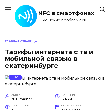
Перейти
к
NFC в смартфонах
содержанию
Решение проблем с NFC
ГЛАВНАЯ СТРАНИЦА
Тарифы интернета с тв и
мобильной связью в
екатеринбурге
NFC
АВТОР
НА ЧТЕНИЕ
NFC master
8 мин
ПРОСМОТРОВ
ОПУБЛИКОВАНО
1
13.05.2024