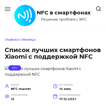
Перейти
к
NFC в смартфонах
содержанию
Решение проблем с NFC
ГЛАВНАЯ СТРАНИЦА
Список лучших смартфонов
Xiaomi с поддержкой NFC
NFC
АВТОР
НА ЧТЕНИЕ
NFC master
14 мин
ПРОСМОТРОВ
ОПУБЛИКОВАНО
12
17.12.2021