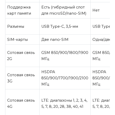
Поддержка
Есть (гибридный слот
Нет
карт памяти
для microSD/nano-SIM)
Разъемы
USB Type-C, 3,5-мм
USB Type-C,
SIM-карты
Две nano-SIM
Одна/две 
Сотовая связь
GSM 850/900/1800/1900
GSM 850/90
2G
МГц
МГц
HSDPA
HSDPA
Сотовая связь
850/900/1700/1900/2100
850/900/17
3G
МГц
МГц
Сотовая связь
LTE: диапазоны 1, 2, 3, 4,
LTE: диапазо
4G
5, 7, 8, 20, 28, 38, 40, 41
5, 7, 8, 20, 2