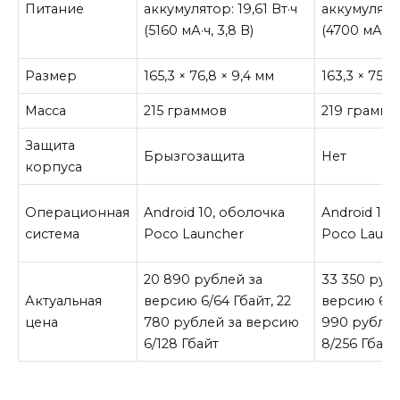
Питание
аккумулятор: 19,61 Вт·ч
аккумулятор
(5160 мА·ч, 3,8 В)
(4700 мА·ч, 
Размер
165,3 × 76,8 × 9,4 мм
163,3 × 75,4
Масса
215 граммов
219 граммо
Защита
Брызгозащита
Нет
корпуса
Операционная
Android 10, оболочка
Android 10,
система
Poco Launcher
Poco Launc
20 890 рублей за
33 350 руб
Актуальная
версию 6/64 Гбайт
,
22
версию 6/1
цена
780 рублей за версию
990 рублей
6/128 Гбайт
8/256 Гбайт