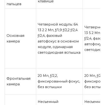
клавише
пальцев
Четверной модуль: 64
Четверной 
13 2 2 Мп, ƒ/1,9 ƒ/2,2 ƒ/2,4
13 5 2 Мп, ƒ/1
Основная
ƒ/2,4, фазовый
ƒ/2,4, фазо
камера
автофокус в основном
автофокус,
модуле, одинарная
светодиод
светодиодная вспышка
20 Мп, ƒ/2,2,
20 Мп, ƒ/2,2,
Фронтальная
фиксированный фокус,
фиксирова
камера
без вспышки
без вспыш
Несъемный
Несъемны