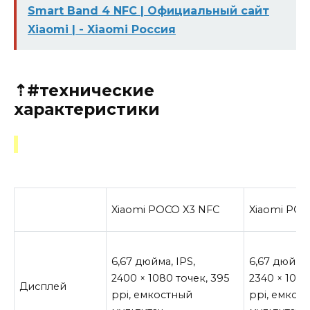
Smart Band 4 NFC | Официальный сайт
Xiaomi | - Xiaomi Россия
⇡#технические
характеристики
Xiaomi POCO X3 NFC
Xiaomi POC
6,67 дюйма, IPS,
6,67 дюйма
2400 × 1080 точек, 395
2340 × 1080
Дисплей
ppi, емкостный
ppi, емкос