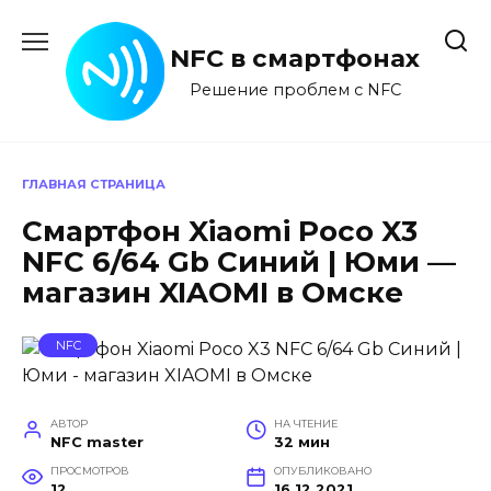
Перейти
к
NFC в смартфонах
содержанию
Решение проблем с NFC
ГЛАВНАЯ СТРАНИЦА
Смартфон Xiaomi Poco X3
NFC 6/64 Gb Синий | Юми —
магазин XIAOMI в Омске
NFC
АВТОР
НА ЧТЕНИЕ
NFC master
32 мин
ПРОСМОТРОВ
ОПУБЛИКОВАНО
12
16.12.2021