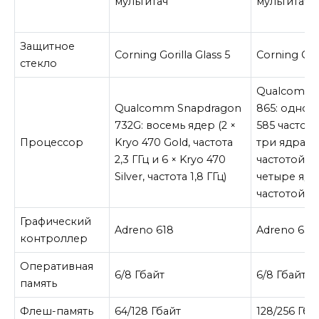
мультитач
мультитач
Защитное
Corning Gorilla Glass 5
Corning Gori
стекло
Qualcomm 
Qualcomm Snapdragon
865: одно 
732G: восемь ядер (2 ×
585 частото
Процессор
Kryo 470 Gold, частота
три ядра K
2,3 ГГц и 6 × Kryo 470
частотой 2,4
Silver, частота 1,8 ГГц)
четыре ядр
частотой 1,
Графический
Adreno 618
Adreno 650
контроллер
Оперативная
6/8 Гбайт
6/8 Гбайт
память
Флеш-память
64/128 Гбайт
128/256 Гба