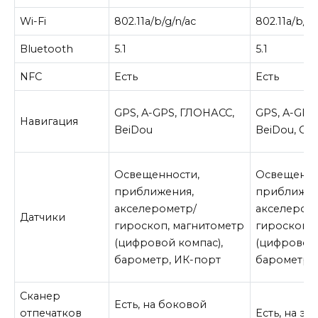
Wi-Fi
802.11a/b/g/n/ac
802.11a/b/g/
Bluetooth
5.1
5.1
NFC
Есть
Есть
GPS, A-GPS, ГЛОНАСС,
GPS, A-GPS
Навигация
BeiDou
BeiDou, Gal
Освещенности,
Освещенно
приближения,
приближен
акселерометр/
акселером
Датчики
гироскоп, магнитометр
гироскоп, 
(цифровой компас),
(цифровой 
барометр, ИК-порт
барометр,
Сканер
Есть, на боковой
отпечатков
Есть, на эк