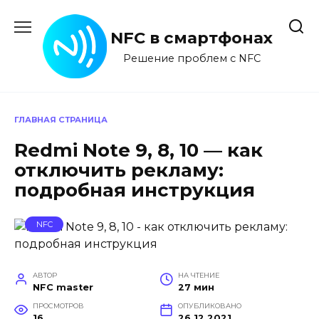
Перейти
к
NFC в смартфонах
содержанию
Решение проблем с NFC
ГЛАВНАЯ СТРАНИЦА
Redmi Note 9, 8, 10 — как
отключить рекламу:
подробная инструкция
NFC
АВТОР
НА ЧТЕНИЕ
NFC master
27 мин
ПРОСМОТРОВ
ОПУБЛИКОВАНО
16
26.12.2021