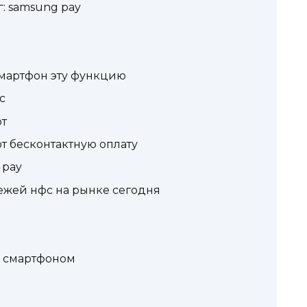
: samsung pay
смартфон эту функцию
c
т
 бесконтактную оплату
 pay
жей нфс на рынке сегодня
ы смартфоном