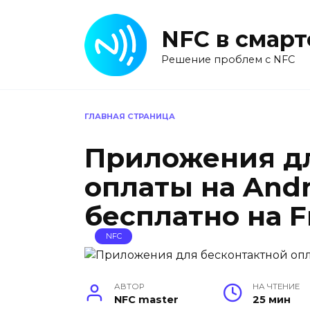
Перейти
к
NFC в смар
содержанию
Решение проблем с NFC
ГЛАВНАЯ СТРАНИЦА
Приложения дл
оплаты на Andr
бесплатно на F
NFC
АВТОР
НА ЧТЕНИЕ
NFC master
25 мин