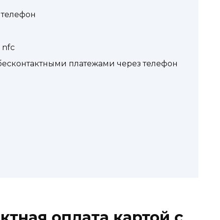
 телефон
 nfc
есконтактными платежами через телефон
ктная оплата картой с