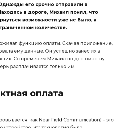
 Однажды его срочно отправили в
аходясь в дороге, Михаил понял, что
ернуться возможности уже не было, а
 ограниченном количестве.
ерживал функцию оплаты. Скачав приложение,
овала ему данные. Он успешно занес их в
ластик. Со временем Михаил по достоинству
ерь расплачивается только им.
актная оплата
вывается, как Near Field Communication) – это
 устройство. Эта технология была