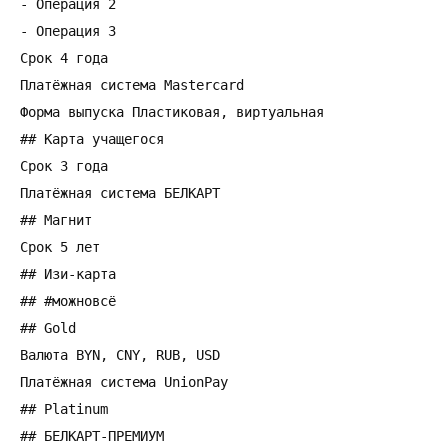
- Операция 2

- Операция 3

Срок 4 года

Платёжная система Mastercard

Форма выпуска Пластиковая, виртуальная

## Карта учащегося

Срок 3 года

Платёжная система БЕЛКАРТ

## Магнит

Срок 5 лет

## Изи-карта

## #можновсё

## Gold

Валюта BYN, CNY, RUB, USD

Платёжная система UnionPay

## Platinum

## БЕЛКАРТ-ПРЕМИУМ
