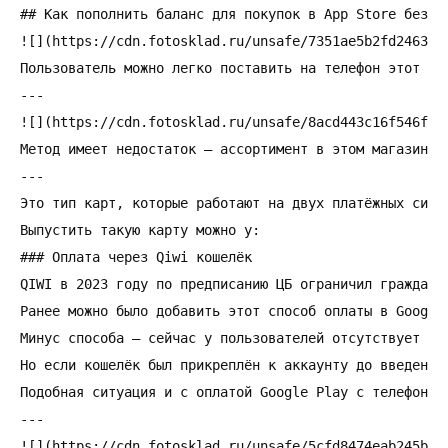
## Как пополнить баланс для покупок в App Store без ба
![](https://cdn.fotosklad.ru/unsafe/7351ae5b2fd2463093
Пользователь можно легко поставить на телефон этот ма
---

![](https://cdn.fotosklad.ru/unsafe/8acd443c16f546fda7
Метод имеет недостаток — ассортимент в этом магазине 
---

Это тип карт, которые работают на двух платёжных сист
Выпустить такую карту можно у:

### Оплата через Qiwi кошелёк

QIWI в 2023 году по предписанию ЦБ ограничил граждана
Ранее можно было добавить этот способ оплаты в Google
Минус способа — сейчас у пользователей отсутствует во
Но если кошелёк был прикреплён к аккаунту до введения 
Подобная ситуация и с оплатой Google Play с телефона.
---

![](https://cdn.fotosklad.ru/unsafe/5cfd8474eab245b5be