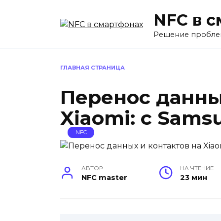
Перейти
NFC в 
к
содержанию
Решение пробле
ГЛАВНАЯ СТРАНИЦА
Перенос данны
Xiaomi: c Samsu
NFC
АВТОР
НА ЧТЕНИЕ
NFC master
23 мин