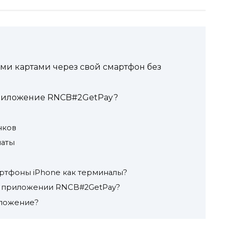
ми картами через свой смартфон без
риложение RNCB#2GetPay?
нков
латы
ртфоны iPhone как терминалы?
в приложении RNCB#2GetPay?
иложение?