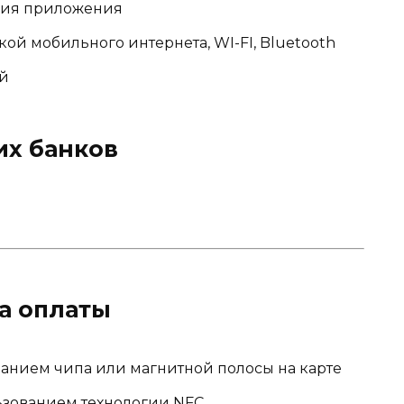
ния приложения
ой мобильного интернета, WI-FI, Bluetooth
й
их банков
а оплаты
анием чипа или магнитной полосы на карте
ьзованием технологии NFC