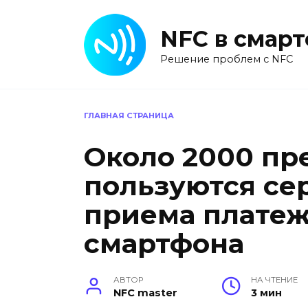
Перейти
к
NFC в смар
содержанию
Решение проблем с NFC
ГЛАВНАЯ СТРАНИЦА
Около 2000 пр
пользуются се
приема плате
смартфона
АВТОР
НА ЧТЕНИЕ
NFC master
3 мин