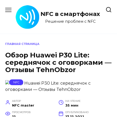
Перейти
к
NFC в смартфонах
содержанию
Решение проблем с NFC
ГЛАВНАЯ СТРАНИЦА
Обзор Huawei P30 Lite:
середнячок с оговорками —
Отзывы TehnObzor
NFC
АВТОР
НА ЧТЕНИЕ
NFC master
35 мин
ПРОСМОТРОВ
ОПУБЛИКОВАНО
12
17.12.2021