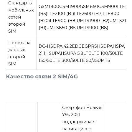
Стандарты
GSM1800
GSM1900
GSM850
GSM900
LTE18
мобильных
(B3)
LTE2100 (B1)
LTE2600 (B7)
LTE800
сетей
(B20)
LTE900 (B8)
UMTS1900 (B2)
UMTS210
второй
(B1)
UMTS850 (B5)
UMTS900 (B8)
SIM
Передача
DC-HSDPA 42.2
EDGE
GPRS
HSDPA
HSPA
данных
21.1
HSUPA
HSUPA 5.8
LTE
LTE 100/50
LTE
второй
150/50
LTE 300/50
LTE 50/25
UMTS
SIM
Качество связи
2 SIM/4G
Смартфон Huawei
Y9s 2021
поддерживает
навигацию с