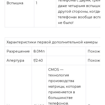
телефоны с двумя, тремя 
Вспышка
1
даже четырьмя вспышками
другой стороны, когда-то
телефонах вообще вспы
не было!
Характеристики первой дополнительной камеры
Разрешение
8.0
Мп
Похожие
Апертура
f/2.40
Похожие
CMOS —
технология
производства
матрицы, которая
применяется в
большинстве
телефонов.