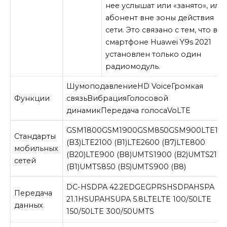
нее услышат или «занято», или
абонент вне зоны действия
сети. Это связано с тем, что в
смартфоне Huawei Y9s 2021
установлен только один
радиомодуль.
Шумоподавление
HD Voice
Громкая
Функции
связь
Вибрация
Голосовой
динамик
Передача голоса
VoLTE
GSM1800
GSM1900
GSM850
GSM900
LTE18
Стандарты
(B3)
LTE2100 (B1)
LTE2600 (B7)
LTE800
мобильных
(B20)
LTE900 (B8)
UMTS1900 (B2)
UMTS210
сетей
(B1)
UMTS850 (B5)
UMTS900 (B8)
DC-HSDPA 42.2
EDGE
GPRS
HSDPA
HSPA
Передача
21.1
HSUPA
HSUPA 5.8
LTE
LTE 100/50
LTE
данных
150/50
LTE 300/50
UMTS