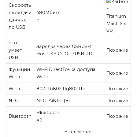
Скорость
передачи
480
Мбит/
данных
с
по USB
Что
Зарядка через USB
USB
умеет
Похожие
Host
USB OTG 1.3
USB PD
USB
Функции
Wi-Fi Direct
Точка доступа
Похожие
Wi-Fi
Wi-Fi
Wi-Fi
802.11b
802.11g
802.11n
Похожие
NFC
NFC (A)
NFC (B)
Похожие
Bluetooth
Bluetooth
Похожие
4.2
В телефоне