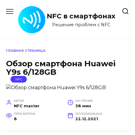
Перейти
к
NFC в смартфонах
содержанию
Решение проблем с NFC
ГЛАВНАЯ СТРАНИЦА
Обзор смартфона Huawei
Y9s 6/128GB
NFC
АВТОР
НА ЧТЕНИЕ
NFC master
38 мин
ПРОСМОТРОВ
ОПУБЛИКОВАНО
8
22.12.2021