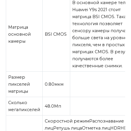
В основной камере теле
Huawei Y9s 2021 стоит
матрица BSI CMOS. Такая
технология позволяет
Матрица
сенсору камеры получать
основной
BSI CMOS
больше света на уровне
камеры
пикселя, чем в простых
матрицах CMOS. В результ
получаются более
качественные снимки.
Размер
пикселей
0.80
мкм
матрицы
Сколько
48.0
Мп
мегапикселей
Скоростной режим
Распознавание
лиц
Ретушь лица
Отметка лиц
HDR
HDR