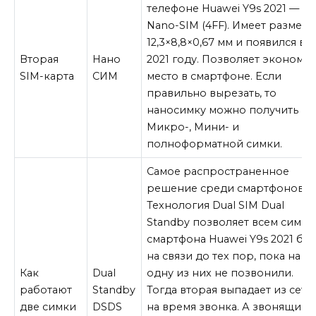
телефоне Huawei Y9s 2021 —
Nano-SIM (4FF). Имеет размер
12,3×8,8×0,67 мм и появился в
Вторая
Нано
2021 году. Позволяет экономит
SIM-карта
СИМ
место в смартфоне. Если
правильно вырезать, то
наносимку можно получить из
Микро-, Мини- и
полноформатной симки.
Самое распространенное
решение среди смартфонов.
Технология Dual SIM Dual
Standby позволяет всем симка
смартфона Huawei Y9s 2021 быт
на связи до тех пор, пока на
Как
Dual
одну из них не позвонили.
работают
Standby
Тогда вторая выпадает из сети
две симки
DSDS
на время звонка. А звонящие 