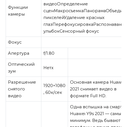
видео
Определение
Функции
сцен
Макросъемка
Панорама
Объедин
камеры
пикселей
Удаление красных
глаз
Перефокусировка
Распознавани
улыбок
Сенсорный фокус
Фокус
Апертура
f/1.80
Оптический
Нет
x
зум
Разрешение
Основная камера Huawei 
1920×1080
снятого
2021 снимает видео в
,
60
к/сек
видео
формате Full HD.
Одна вспышка на смартф
Huawei Y9s 2021 — самый
минимум. Ведь бывают