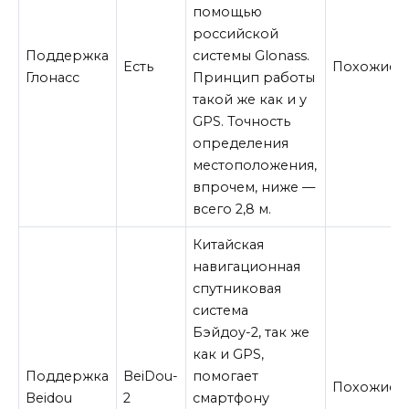
помощью
российской
Поддержка
системы Glonass.
Есть
Похожие
Глонасс
Принцип работы
такой же как и у
GPS. Точность
определения
местоположения,
впрочем, ниже —
всего 2,8 м.
Китайская
навигационная
спутниковая
система
Бэйдоу-2, так же
как и GPS,
Поддержка
BeiDou-
помогает
Похожие
Beidou
2
смартфону