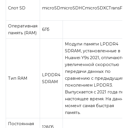
Слот SD
microSD
microSDHC
microSDXC
TransFla
Оперативная
6
Гб
память (RAM)
Модули памяти LPDDR4
SDRAM, установленные в
Huawei Y9s 2021, отличаются
увеличенной скоростью
передачи данных по
LPDDR4
Тип RAM
сравнению с предыдущим
SDRAM
поколением LPDDR3.
Выпускается с 2021 года по
настоящее время. На данны
момент самая быстрая
память.
Постоянная
128
Гб