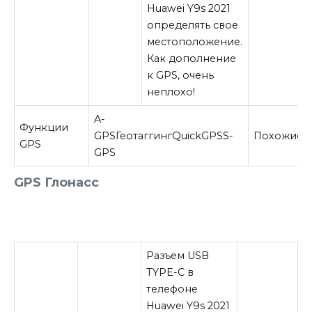
Huawei Y9s 2021
определять свое
местоположение.
Как дополнение
к GPS, очень
неплохо!
A-
Функции
GPS
Геотаггинг
QuickGPS
S-
Похожие
GPS
GPS
GPS
Глонасс
Разъем USB
TYPE-C в
телефоне
Huawei Y9s 2021