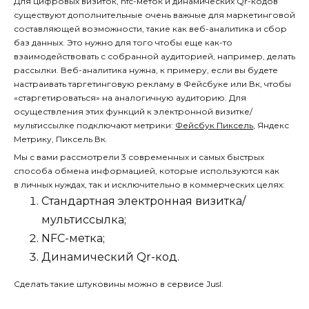
Для цифровых визиток, nfc-меток и динамических Qr-кодов
существуют дополнительные очень важные для маркетинговой
составляющей возможности, такие как
веб-аналитика и сбор
баз данных
. Это нужно для того чтобы еще как-то
взаимодействовать с собранной аудиторией, например, делать
рассылки. Веб-аналитика нужна, к примеру, если вы будете
настраивать таргетинговую рекламу в Фейсбуке или Вк, чтобы
«старгетироваться» на аналогичную аудиторию. Для
осуществления этих функций к электронной визитке/
мультиссылке подключают метрики:
Фейсбук Пиксель
,
Яндекс
Метрику
,
Пиксель Вк.
Мы с вами рассмотрели 3 современных и самых быстрых
способа обмена информацией, которые используются как
в личных нуждах, так и исключительно в коммерческих целях:
Стандартная электронная визитка/
мультиссылка;
NFC-метка;
Динамический Qr-код.
Сделать такие штуковины можно в
сервисе Jusl
.