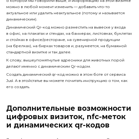
о которой мы говорили выше, и информацию
на этой визитке
можно в любой момент изменить — добавить что-то
актуальное или удалить неактуальное
(потому и называется
динамическим).
Динамический Qr-код можно разместить
на вывеске у входа
в офис, на плакатах и стендах, на баннерах, листовках, буклетах
и стойках в офисе/ресторане, на сувенирной продукции
(на брелках), на бирках товаров и, разумеется, на бумажной
стандартной визитке и так далее.
К слову, вышеупомятнутые адресники для животных порой
делают именно с динамическим Qr-кодом.
Создать динамический qr-код
можно в
этом боте от сервиса
Jusl
. А в
этой
статье вы можете почитать инструкцию о том, как
его создать
.
Дополнительные возможности
цифровых визиток, nfc-меток
и динамических qr-кодов