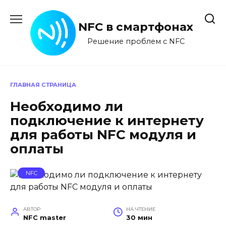
Перейти
к
NFC в смартфонах
содержанию
Решение проблем с NFC
ГЛАВНАЯ СТРАНИЦА
Необходимо ли
подключение к интернету
для работы NFC модуля и
оплаты
NFC
АВТОР
НА ЧТЕНИЕ
NFC master
30 мин