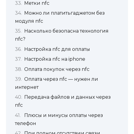
Метки nfc
Можно ли платитьгаджетом без
модуля nfc
Насколько безопасна технология
nfc?
Настройка nfc для оплаты
Настройка nfc на iphone
Оплата покупок через nfc
Оплата через nfc — нужен ли
интернет
Передача файлов и данных через
nfc
Плюсы и минусы оплаты через
телефон
При полном отсутствии связи