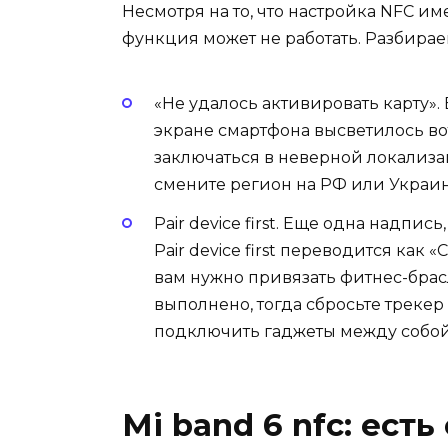
Несмотря на то, что настройка NFC и
функция может не работать. Разбирае
«Не удалось активировать карту».
экране смартфона высветилось во
заключаться в неверной локализац
смените регион на РФ или Украин
Pair device first.
Еще одна надпись, 
Pair device first переводится как
вам нужно привязать фитнес-брас
выполнено, тогда сбросьте трекер
подключить гаджеты между собой
Mi band 6 nfc: ест