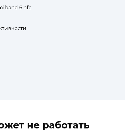
i band 6 nfc
ктивности
ожет не работать