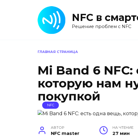
Перейти
к
NFC в смар
содержанию
Решение проблем с NFC
ГЛАВНАЯ СТРАНИЦА
Mi Band 6 NFC:
которую нам н
покупкой
NFC
АВТОР
НА ЧТЕНИЕ
NFC master
27 мин