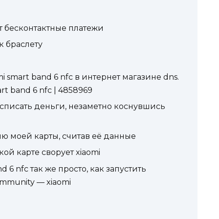
 бесконтактные платежи
к браслету
i smart band 6 nfc в интернет магазине dns.
rt band 6 nfc | 4858969
списать деньги, незаметно коснувшись
ю моей карты, считав её данные
ой карте сворует xiaomi
 6 nfc так же просто, как запустить
ommunity — xiaomi