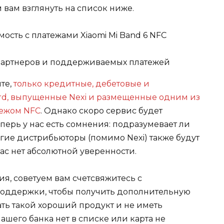
ам взглянуть на список ниже.
ость с платежами Xiaomi Mi Band 6 NFC
те,
только кредитные, дебетовые и
rd, выпущенные Nexi и размещенные одним из
тежом NFC
. Однако скоро сервис будет
теперь у нас есть сомнения: подразумевает ли
гие дистрибьюторы (помимо Nexi) также будут
нас нет абсолютной уверенности.
ния, советуем вам
счет
свяжитесь с
оддержки, чтобы получить дополнительную
ь такой хороший продукт и не иметь
ашего банка нет в списке или карта не