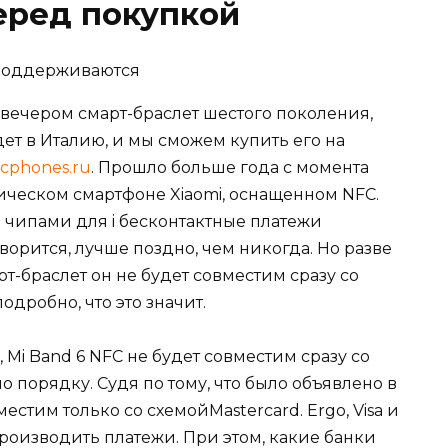
еред покупкой
 вечером смарт-браслет шестого поколения,
т в Италию, и мы сможем купить его на
fcphones.ru
. Прошло больше года с момента
ическом смартфоне Xiaomi, оснащенном NFC.
 чипами для i
бесконтактные платежи
оворится, лучше поздно, чем никогда. Но разве
арт-браслет
он не будет совместим сразу
со
дробно, что это значит.
,
Mi Band 6 NFC не будет совместим сразу
со
 порядку. Судя по тому, что было объявлено в
вместим
только со схемой
Mastercard
. Ergo, Visa и
 производить платежи. При этом, какие банки