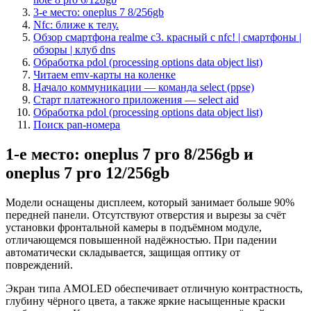
3-е место: oneplus 7 8/256gb
Nfc: ближе к телу.
Обзор смартфона realme c3. красный с nfc! | смартфоны |
обзоры | клуб dns
Обработка pdol (processing options data object list)
Читаем emv-карты на коленке
Начало коммуникации — команда select (ppse)
Старт платежного приложения — select aid
Обработка pdol (processing options data object list)
Поиск pan-номера
1-е место: oneplus 7 pro 8/256gb и
oneplus 7 pro 12/256gb
Модели оснащены дисплеем, который занимает больше 90%
передней панели. Отсутствуют отверстия и вырезы за счёт
установки фронтальной камеры в подъёмном модуле,
отличающемся повышенной надёжностью. При падении
автоматически складывается, защищая оптику от
повреждений.
Экран типа AMOLED обеспечивает отличную контрастность,
глубину чёрного цвета, а также яркие насыщенные краски