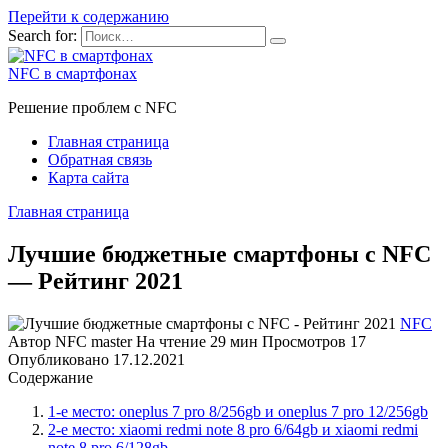
Перейти к содержанию
Search for:
NFC в смартфонах
Решение проблем с NFC
Главная страница
Обратная связь
Карта сайта
Главная страница
Лучшие бюджетные смартфоны с NFC
— Рейтинг 2021
NFC
Автор
NFC master
На чтение
29 мин
Просмотров
17
Опубликовано
17.12.2021
Содержание
1-е место: oneplus 7 pro 8/256gb и oneplus 7 pro 12/256gb
2-е место: xiaomi redmi note 8 pro 6/64gb и xiaomi redmi
note 8 pro 6/128gb