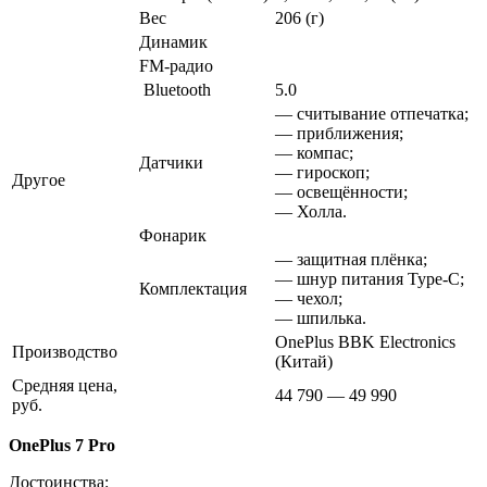
Вес
206 (г)
Динамик
FM-радио
Bluetooth
5.0
— считывание отпечатка;
— приближения;
— компас;
Датчики
— гироскоп;
Другое
— освещённости;
— Холла.
Фонарик
— защитная плёнка;
— шнур питания Type-C;
Комплектация
— чехол;
— шпилька.
OnePlus BBK Electronics
Производство
(Китай)
Средняя цена,
44 790 — 49 990
руб.
OnePlus 7 Pro
Достоинства: