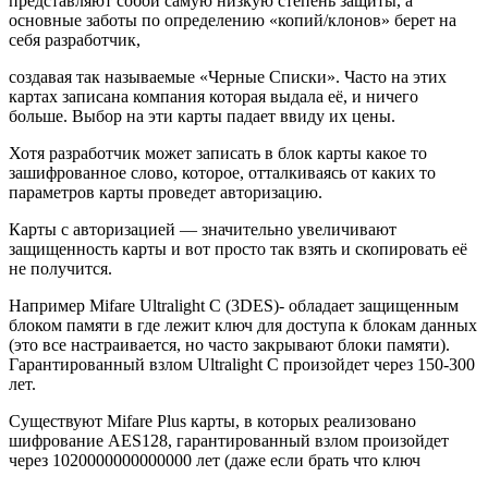
представляют собой самую низкую степень защиты, а
основные заботы по определению «копий/клонов» берет на
себя разработчик,
создавая так называемые «Черные Списки». Часто на этих
картах записана компания которая выдала её, и ничего
больше. Выбор на эти карты падает ввиду их цены.
Хотя разработчик может записать в блок карты какое то
зашифрованное слово, которое, отталкиваясь от каких то
параметров карты проведет авторизацию.
Карты с авторизацией
— значительно увеличивают
защищенность карты и вот просто так взять и скопировать её
не получится.
Например Mifare Ultralight C (3DES)- обладает защищенным
блоком памяти в где лежит ключ для доступа к блокам данных
(это все настраивается, но часто закрывают блоки памяти).
Гарантированный взлом Ultralight C произойдет через 150-300
лет.
Существуют
Mifare Plus
карты, в которых реализовано
шифрование AES128, гарантированный взлом произойдет
через 1020000000000000 лет (даже если брать что ключ