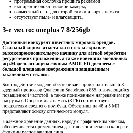
программная оболочка прошита рекламой;
выпирание блока тыловой камеры;
совместный слот для второй симки и карты памяти;
отсутствует пыле- и влагозащита.
3-е место: oneplus 7 8/256gb
Достойный конкурент известных мировых брендов.
Стильный корпус из металла и стекла скрывает
высокопроизводительную начинку для лёгкой обработки
ресурсоёмких приложений, а также новейших мобильных
игр.Модель оснащена сочным АМOLED дисплеем с
большой площадью изображения и защищённым
закалённым стеклом.
Быстродействие модели обеспечивает производительный 8-
ядерный процессор Qualcomm Snapdragon 855, отличающийся
повышенной частотой, а также пониженным нагреванием при
нагрузках. Оперативная память (8 ГБ) соответствует
показателям среднего ноутбука. Объективы на 48 и 5 МП
представляют основу оптического модуля.
Надёжное хранение данных, наряду с графическим ключом,
обеспечивается применением дактилоскопического сканера и
функции распознавания лица.