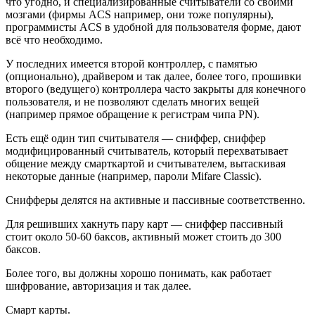
что угодно, и специализированные считыватели со своими
мозгами (фирмы ACS например, они тоже популярны),
программисты ACS в удобной для пользователя форме, дают
всё что необходимо.
У последних имеется второй контроллер, с памятью
(опционально), драйвером и так далее, более того, прошивки
второго (ведущего) контроллера часто закрыты для конечного
пользователя, и не позволяют сделать многих вещей
(например прямое обращение к регистрам чипа PN).
Есть ещё один тип считывателя — сниффер, сниффер
модифицированный считыватель, который перехватывает
общение между смарткартой и считывателем, вытаскивая
некоторые данные (например, пароли Mifare Classic).
Снифферы делятся на активные и пассивные соответственно.
Для решивших хакнуть пару карт — сниффер пассивный
стоит около 50-60 баксов, активный может стоить до 300
баксов.
Более того, вы должны хорошо понимать, как работает
шифрование, авторизация и так далее.
Смарт карты.