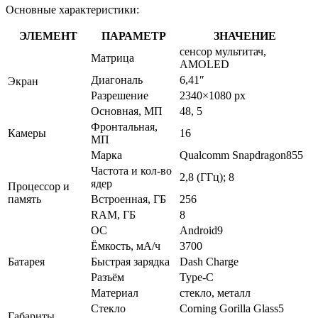
Основные характеристики:
ЭЛЕМЕНТ
ПАРАМЕТР
ЗНАЧЕНИЕ
сенсор мультитач,
Матрица
AMOLED
Диагональ
6,41″
Экран
Разрешение
2340×1080 px
Основная, МП
48, 5
Фронтальная,
Камеры
16
МП
Марка
Qualcomm Snapdragon855
Частота и кол-во
2,8 (ГГц); 8
ядер
Процессор и
память
Встроенная, ГБ
256
RAM, ГБ
8
ОС
Android9
Ёмкость, мА/ч
3700
Батарея
Быстрая зарядка
Dash Charge
Разъём
Type-C
Материал
стекло, металл
Стекло
Corning Gorilla Glass5
Габариты