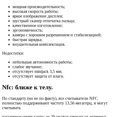
мощная производительность;
высокая скорость работы;
яркое изображение дисплея;
шустрый сканер отпечатка пальца;
качественное изготовление;
эргономичность;
камера с хорошим разрешением и стабилизацией;
быстрая зарядка;
внушительная комплектация.
Недостатки:
небольшая автономность работы;
слабое звучание;
отсутствует minijack 3,5 мм;
отсутствует защита от влаги.
Nfc: ближе к телу.
По стандарту (но не по факту), все считыватели NFC
полностью поддерживают частоту 13,56 мегагерц, и могут
считывать
пассивные смарт карты до 20 см (все зависит от антенны).