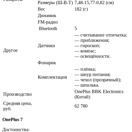
Размеры (Ш-В-Т)
7,48-15,77-0,82 (см)
Вес
182 (г)
Динамик
FM-радио
Bluetooth
5
— считывание отпечатка;
— приближения;
Датчики
— гироскоп;
Другое
— компас;
— освещённости.
Фонарик
— плёнка;
— шнур питания;
Комплектация
— чехол (прозрачный);
— шпилька.
OnePlus BBK Electronics
Производство
(Китай)
Средняя цена,
62 780
руб.
OnePlus 7
Достоинства: