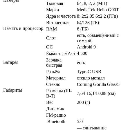
Камеры
Тыловая
64, 8, 2, 2 (МП)
Марка
MediaTek Helio G90T
Ядра и частота
8; 2х2,05 6х2,2 (ГГц)
Встроенная
64/128 (ГБ)
Память и процессор
RAM
6 (ГБ)
есть, совмещённый с
Слот
симкой
ОС
Android 9
4 500
Ёмкость, мА⋅ч
Зарядка
Батарея
есть
быстрая
Разъём
Type-C USB
Материал
стекло металл
Стекло
Corning Gorilla Glass5
Габариты
Размеры (Ш-
7,64-16,14-0,88 (см)
В-Т)
Вес
200 (г)
Динамик
FM-радио
Bluetooth
5.0
— считывание