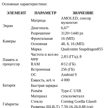
Основные характеристики:
ЭЛЕМЕНТ
ПАРАМЕТР
ЗНАЧЕНИЕ
AMOLED, сенсор
Матрица
мультитач
Экран
Диагональ
6,67″
Разрешение
3120×1440 px
Фронтальная
16 (МП)
Камеры
Основная
48, 8, 16 (МП)
Марка
Qualcomm Snapdragon855
Частота и кол-во
2,83 (ГГц); 8
ядер
Память и
процессор
RAM
8/12 (ГБ)
Встроенная
256 (ГБ)
ОС
Android 9
4 000
Ёмкость, мА⋅ч
Батарея
Быстрая зарядка
Разъём
Type-C USB
Материал
стекло/металл
Стекло
Corning Gorilla Glass6
Габариты
Размеры (Ш-В-Т)
7,59-16,26-0,88 (см)