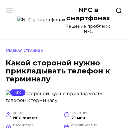
Перейти
NFC в
к
содержанию
смартфонах
Решение проблем с
NFC
ГЛАВНАЯ СТРАНИЦА
Какой стороной нужно
прикладывать телефон к
терминалу
NFC
АВТОР
НА ЧТЕНИЕ
NFC master
21 мин
ПРОСМОТРОВ
ОПУБЛИКОВАНО